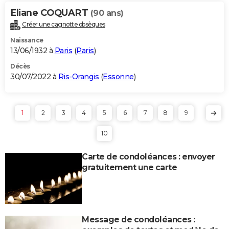
Eliane COQUART
(90 ans)
Créer une cagnotte obsèques
Naissance
13/06/1932 à
Paris
(
Paris
)
Décès
30/07/2022 à
Ris-Orangis
(
Essonne
)
1
2
3
4
5
6
7
8
9
10
Carte de condoléances : envoyer
gratuitement une carte
Message de condoléances :