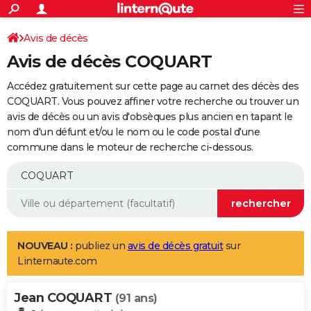
ACTUALITÉS
Connexion
S'inscrire
Avis de décès
Rechercher
Société
Education
Villes
Politique
Faits Divers
Monde
+
SPORT
Avis de décès COQUART
Football
Cyclisme
Forum
Coupe du monde 2026
Tennis
Rugby
CULTURE
Accédez gratuitement sur cette page au carnet des décès des
TNT
Cinéma
Musique
Programme TV
Streaming
Sorties cinéma
+
COQUART. Vous pouvez affiner votre recherche ou trouver un
FINANCE
avis de décès ou un avis d'obsèques plus ancien en tapant le
Impôts
Immobilier
Banque
Crédit
Retraite
Epargne
Risques naturels par ville
Assurance
AUTO
nom d'un défunt et/ou le nom ou le code postal d'une
commune dans le moteur de recherche ci-dessous.
Réserver un essai
Berlines
Forum auto
Essais
Citadines
SUV
+
HIGH-TECH
Meilleur smartphone
Ordinateurs
Guide high-tech
Mobiles
Internet
Jeux vidéo
+
BRICOLAGE
Aménagement intérieur
Cuisine
Jardinage
+
Forum
Extérieur
Salle de bains
Rangement
WEEK-END
Escapades
Expositions
Week-end nature
Guides de France
Patrimoine
Musées
+
LIFESTYLE
NOUVEAU :
publiez un
avis de décès gratuit
sur
Linternaute.com
Bien-être
Mode
+
Art de vivre
Loisirs
Modes de vie
SANTE
Jean COQUART
Guide de la santé
Médicaments
+
Alimentation
Maladies
Sommeil
(91 ans)
VOYAGE