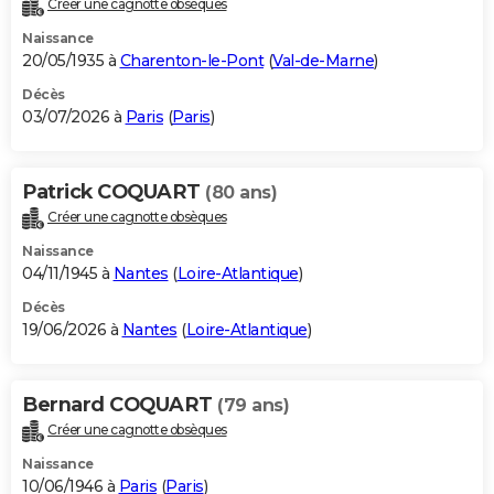
Créer une cagnotte obsèques
City break
Voyage de noces
Climat
Destinations
Voyage nature
Forum
+
PHOTO
Naissance
20/05/1935 à
Charenton-le-Pont
(
Val-de-Marne
)
GUIDES D'ACHAT
Décès
03/07/2026 à
Paris
(
Paris
)
BONS PLANS
CARTE DE VOEUX
Patrick COQUART
(80 ans)
Carte Bonne année
Carte Pâques
Carte de Noël
Carte Saint-Valentin
Carte d'anniversaire
DICTIONNAIRE
Créer une cagnotte obsèques
Biographies
Expressions
Dictionnaire
Citations
Proverbes
PROGRAMME TV
Naissance
04/11/1945 à
Nantes
(
Loire-Atlantique
)
COPAINS D'AVANT
Décès
19/06/2026 à
Nantes
(
Loire-Atlantique
)
Se connecter
Collèges
Universités
Service militaire
S'inscrire
Lycées
Primaires
Entreprises
Avis de recherche
AVIS DE DÉCÈS
FORUM
Bernard COQUART
(79 ans)
Lifestyle
Sport
Television
Cinema
Bricolage
Culture
Auto
Voyage
Créer une cagnotte obsèques
Naissance
10/06/1946 à
Paris
(
Paris
)