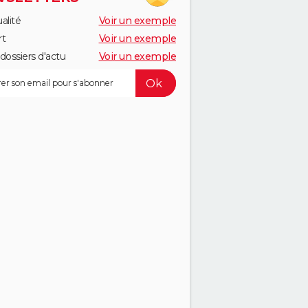
alité
Voir un exemple
rt
Voir un exemple
dossiers d'actu
Voir un exemple