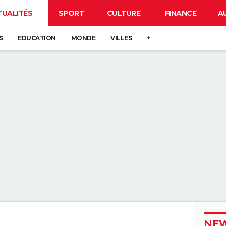
TUALITÉS
SPORT
CULTURE
FINANCE
A
S
EDUCATION
MONDE
VILLES
+
NEW