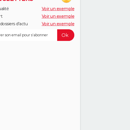
alité
Voir un exemple
rt
Voir un exemple
dossiers d'actu
Voir un exemple