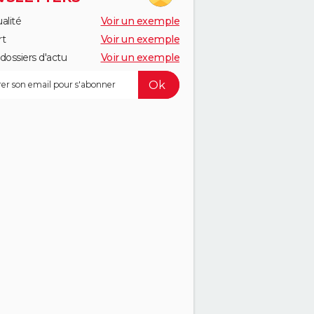
alité
Voir un exemple
rt
Voir un exemple
dossiers d'actu
Voir un exemple