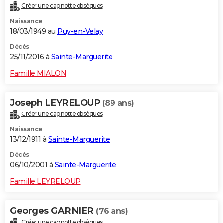
Créer une cagnotte obsèques
City break
Voyage de noces
Climat
Destinations
Voyage nature
Forum
+
PHOTO
Naissance
18/03/1949 au
Puy-en-Velay
GUIDES D'ACHAT
Décès
BONS PLANS
25/11/2016 à
Sainte-Marguerite
CARTE DE VOEUX
Famille MIALON
Carte Bonne année
Carte Pâques
Carte de Noël
Carte Saint-Valentin
Carte d'anniversaire
DICTIONNAIRE
Joseph LEYRELOUP
(89 ans)
Biographies
Expressions
Dictionnaire
Citations
Proverbes
PROGRAMME TV
Créer une cagnotte obsèques
Naissance
COPAINS D'AVANT
13/12/1911 à
Sainte-Marguerite
Se connecter
Collèges
Universités
Service militaire
S'inscrire
Lycées
Primaires
Entreprises
Avis de recherche
AVIS DE DÉCÈS
Décès
06/10/2001 à
Sainte-Marguerite
FORUM
Famille LEYRELOUP
Lifestyle
Sport
Television
Cinema
Bricolage
Culture
Auto
Voyage
Georges GARNIER
(76 ans)
Créer une cagnotte obsèques