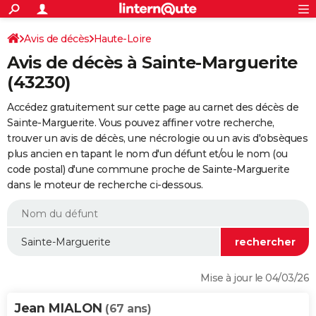
ACTUALITÉS
Connexion
S'inscrire
Avis de décès
Haute-Loire
Rechercher
Société
Education
Villes
Politique
Faits Divers
Monde
+
SPORT
Avis de décès à Sainte-Marguerite
Football
Cyclisme
Forum
Coupe du monde 2026
Tennis
Rugby
CULTURE
(43230)
TNT
Cinéma
Musique
Programme TV
Streaming
Sorties cinéma
+
FINANCE
Accédez gratuitement sur cette page au carnet des décès de
Sainte-Marguerite. Vous pouvez affiner votre recherche,
Impôts
Immobilier
Banque
Crédit
Retraite
Epargne
Risques naturels par ville
Assurance
AUTO
trouver un avis de décès, une nécrologie ou un avis d'obsèques
plus ancien en tapant le nom d'un défunt et/ou le nom (ou
Réserver un essai
Berlines
Forum auto
Essais
Citadines
SUV
+
HIGH-TECH
code postal) d'une commune proche de Sainte-Marguerite
dans le moteur de recherche ci-dessous.
Meilleur smartphone
Ordinateurs
Guide high-tech
Mobiles
Internet
Jeux vidéo
+
BRICOLAGE
Aménagement intérieur
Cuisine
Jardinage
+
Forum
Extérieur
Salle de bains
Rangement
WEEK-END
Escapades
Expositions
Week-end nature
Guides de France
Patrimoine
Musées
+
LIFESTYLE
Bien-être
Mode
+
Art de vivre
Loisirs
Modes de vie
SANTE
Mise à jour le 04/03/26
Guide de la santé
Médicaments
+
Alimentation
Maladies
Sommeil
VOYAGE
Jean MIALON
(67 ans)