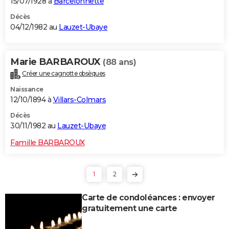
15/07/1928 à
Barcelonnette
Décès
04/12/1982 au
Lauzet-Ubaye
Marie BARBAROUX
(88 ans)
Créer une cagnotte obsèques
Naissance
12/10/1894 à
Villars-Colmars
Décès
30/11/1982 au
Lauzet-Ubaye
Famille BARBAROUX
1
2
Carte de condoléances : envoyer
gratuitement une carte