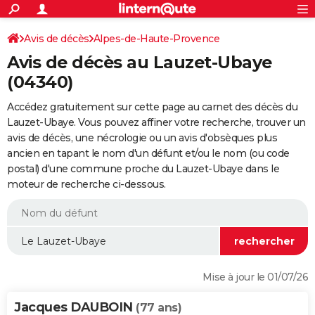
ACTUALITÉS
Connexion
S'inscrire
Avis de décès
Alpes-de-Haute-Provence
Rechercher
Société
Education
Villes
Politique
Faits Divers
Monde
+
SPORT
Avis de décès au Lauzet-Ubaye
Football
Cyclisme
Forum
Coupe du monde 2026
Tennis
Rugby
CULTURE
(04340)
TNT
Cinéma
Musique
Programme TV
Streaming
Sorties cinéma
+
FINANCE
Accédez gratuitement sur cette page au carnet des décès du
Lauzet-Ubaye. Vous pouvez affiner votre recherche, trouver un
Impôts
Immobilier
Banque
Crédit
Retraite
Epargne
Risques naturels par ville
Assurance
AUTO
avis de décès, une nécrologie ou un avis d'obsèques plus
ancien en tapant le nom d'un défunt et/ou le nom (ou code
Réserver un essai
Berlines
Forum auto
Essais
Citadines
SUV
+
HIGH-TECH
postal) d'une commune proche du Lauzet-Ubaye dans le
moteur de recherche ci-dessous.
Meilleur smartphone
Ordinateurs
Guide high-tech
Mobiles
Internet
Jeux vidéo
+
BRICOLAGE
Aménagement intérieur
Cuisine
Jardinage
+
Forum
Extérieur
Salle de bains
Rangement
WEEK-END
Escapades
Expositions
Week-end nature
Guides de France
Patrimoine
Musées
+
LIFESTYLE
Bien-être
Mode
+
Art de vivre
Loisirs
Modes de vie
SANTE
Mise à jour le 01/07/26
Guide de la santé
Médicaments
+
Alimentation
Maladies
Sommeil
VOYAGE
Jacques DAUBOIN
(77 ans)