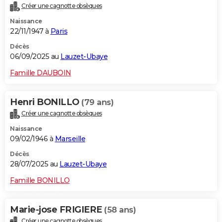
Créer une cagnotte obsèques
City break
Voyage de noces
Climat
Destinations
Voyage nature
Forum
+
PHOTO
Naissance
22/11/1947 à
Paris
GUIDES D'ACHAT
Décès
BONS PLANS
06/09/2025 au
Lauzet-Ubaye
CARTE DE VOEUX
Famille DAUBOIN
Carte Bonne année
Carte Pâques
Carte de Noël
Carte Saint-Valentin
Carte d'anniversaire
DICTIONNAIRE
Henri BONILLO
(79 ans)
Biographies
Expressions
Dictionnaire
Citations
Proverbes
PROGRAMME TV
Créer une cagnotte obsèques
Naissance
COPAINS D'AVANT
09/02/1946 à
Marseille
Se connecter
Collèges
Universités
Service militaire
S'inscrire
Lycées
Primaires
Entreprises
Avis de recherche
AVIS DE DÉCÈS
Décès
28/07/2025 au
Lauzet-Ubaye
FORUM
Famille BONILLO
Lifestyle
Sport
Television
Cinema
Bricolage
Culture
Auto
Voyage
Marie-jose FRIGIERE
(58 ans)
Créer une cagnotte obsèques