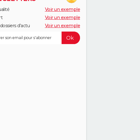
alité
Voir un exemple
rt
Voir un exemple
dossiers d'actu
Voir un exemple