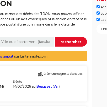
RON
Actu
Spo
 au carnet des décès des TRON. Vous pouvez affiner
 décès ou un avis d'obsèques plus ancien en tapant le
Les 
code postal d'une commune dans le moteur de
s gratuit
sur Linternaute.com
Créer une cagnotte obsèques
Décès
AM)
14/07/2026 au
Beausset
(
Var
)