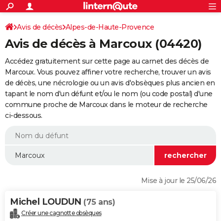
ACTUALITÉS
Connexion
S'inscrire
Avis de décès
Alpes-de-Haute-Provence
Rechercher
Société
Education
Villes
Politique
Faits Divers
Monde
+
SPORT
Avis de décès à Marcoux (04420)
Football
Cyclisme
Forum
Coupe du monde 2026
Tennis
Rugby
CULTURE
Accédez gratuitement sur cette page au carnet des décès de
TNT
Cinéma
Musique
Programme TV
Streaming
Sorties cinéma
+
Marcoux. Vous pouvez affiner votre recherche, trouver un avis
FINANCE
de décès, une nécrologie ou un avis d'obsèques plus ancien en
Impôts
Immobilier
Banque
Crédit
Retraite
Epargne
Risques naturels par ville
Assurance
AUTO
tapant le nom d'un défunt et/ou le nom (ou code postal) d'une
commune proche de Marcoux dans le moteur de recherche
Réserver un essai
Berlines
Forum auto
Essais
Citadines
SUV
+
HIGH-TECH
ci-dessous.
Meilleur smartphone
Ordinateurs
Guide high-tech
Mobiles
Internet
Jeux vidéo
+
BRICOLAGE
Aménagement intérieur
Cuisine
Jardinage
+
Forum
Extérieur
Salle de bains
Rangement
WEEK-END
Escapades
Expositions
Week-end nature
Guides de France
Patrimoine
Musées
+
LIFESTYLE
Mise à jour le 25/06/26
Bien-être
Mode
+
Art de vivre
Loisirs
Modes de vie
SANTE
Michel LOUDUN
(75 ans)
Guide de la santé
Médicaments
+
Alimentation
Maladies
Sommeil
VOYAGE
Créer une cagnotte obsèques