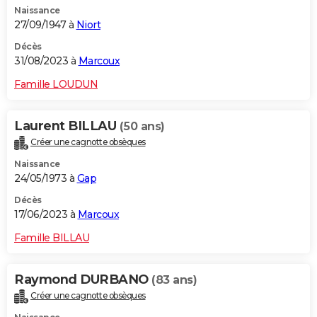
Naissance
City break
Voyage de noces
Climat
Destinations
Voyage nature
Forum
+
PHOTO
27/09/1947 à
Niort
GUIDES D'ACHAT
Décès
31/08/2023 à
Marcoux
BONS PLANS
Famille LOUDUN
CARTE DE VOEUX
Laurent BILLAU
(50 ans)
Carte Bonne année
Carte Pâques
Carte de Noël
Carte Saint-Valentin
Carte d'anniversaire
DICTIONNAIRE
Créer une cagnotte obsèques
Biographies
Expressions
Dictionnaire
Citations
Proverbes
PROGRAMME TV
Naissance
24/05/1973 à
Gap
COPAINS D'AVANT
Décès
17/06/2023 à
Marcoux
Se connecter
Collèges
Universités
Service militaire
S'inscrire
Lycées
Primaires
Entreprises
Avis de recherche
AVIS DE DÉCÈS
Famille BILLAU
FORUM
Lifestyle
Sport
Television
Cinema
Bricolage
Culture
Auto
Voyage
Raymond DURBANO
(83 ans)
Créer une cagnotte obsèques