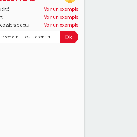
alité
Voir un exemple
rt
Voir un exemple
dossiers d'actu
Voir un exemple