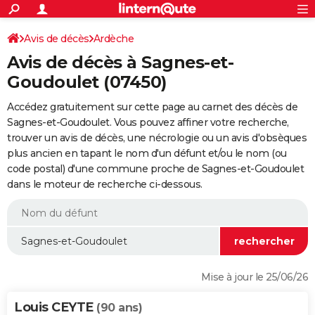
ACTUALITÉS
Connexion
S'inscrire
Avis de décès
Ardèche
Rechercher
Société
Education
Villes
Politique
Faits Divers
Monde
+
SPORT
Avis de décès à Sagnes-et-
Football
Cyclisme
Forum
Coupe du monde 2026
Tennis
Rugby
CULTURE
Goudoulet (07450)
TNT
Cinéma
Musique
Programme TV
Streaming
Sorties cinéma
+
FINANCE
Accédez gratuitement sur cette page au carnet des décès de
Sagnes-et-Goudoulet. Vous pouvez affiner votre recherche,
Impôts
Immobilier
Banque
Crédit
Retraite
Epargne
Risques naturels par ville
Assurance
AUTO
trouver un avis de décès, une nécrologie ou un avis d'obsèques
plus ancien en tapant le nom d'un défunt et/ou le nom (ou
Réserver un essai
Berlines
Forum auto
Essais
Citadines
SUV
+
HIGH-TECH
code postal) d'une commune proche de Sagnes-et-Goudoulet
dans le moteur de recherche ci-dessous.
Meilleur smartphone
Ordinateurs
Guide high-tech
Mobiles
Internet
Jeux vidéo
+
BRICOLAGE
Aménagement intérieur
Cuisine
Jardinage
+
Forum
Extérieur
Salle de bains
Rangement
WEEK-END
Escapades
Expositions
Week-end nature
Guides de France
Patrimoine
Musées
+
LIFESTYLE
Bien-être
Mode
+
Art de vivre
Loisirs
Modes de vie
SANTE
Mise à jour le 25/06/26
Guide de la santé
Médicaments
+
Alimentation
Maladies
Sommeil
VOYAGE
Louis CEYTE
(90 ans)