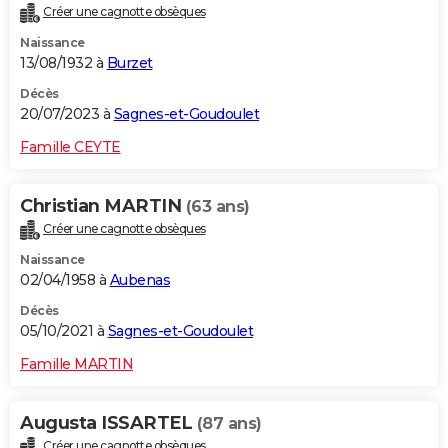
Créer une cagnotte obsèques
City break
Voyage de noces
Climat
Destinations
Voyage nature
Forum
+
PHOTO
Naissance
13/08/1932 à
Burzet
GUIDES D'ACHAT
Décès
BONS PLANS
20/07/2023 à
Sagnes-et-Goudoulet
CARTE DE VOEUX
Famille CEYTE
Carte Bonne année
Carte Pâques
Carte de Noël
Carte Saint-Valentin
Carte d'anniversaire
DICTIONNAIRE
Christian MARTIN
(63 ans)
Biographies
Expressions
Dictionnaire
Citations
Proverbes
PROGRAMME TV
Créer une cagnotte obsèques
Naissance
COPAINS D'AVANT
02/04/1958 à
Aubenas
Se connecter
Collèges
Universités
Service militaire
S'inscrire
Lycées
Primaires
Entreprises
Avis de recherche
AVIS DE DÉCÈS
Décès
05/10/2021 à
Sagnes-et-Goudoulet
FORUM
Famille MARTIN
Lifestyle
Sport
Television
Cinema
Bricolage
Culture
Auto
Voyage
Augusta ISSARTEL
(87 ans)
Créer une cagnotte obsèques