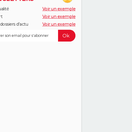
alité
Voir un exemple
rt
Voir un exemple
dossiers d'actu
Voir un exemple