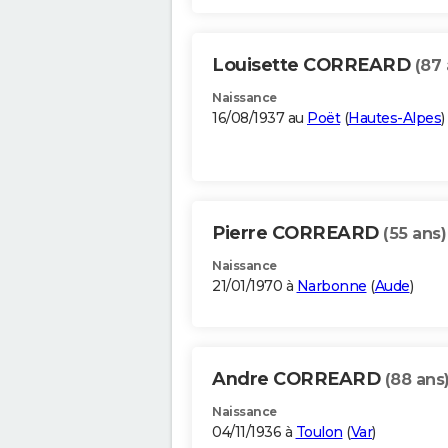
Louisette CORREARD
(87 
Naissance
16/08/1937 au
Poët
(
Hautes-Alpes
)
Pierre CORREARD
(55 ans)
Naissance
21/01/1970 à
Narbonne
(
Aude
)
Andre CORREARD
(88 ans
Naissance
04/11/1936 à
Toulon
(
Var
)