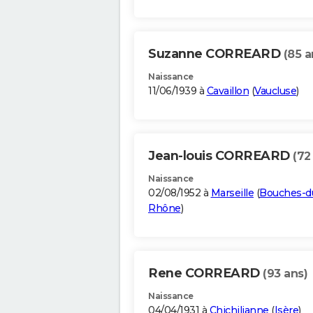
Suzanne CORREARD
(85 a
Naissance
11/06/1939 à
Cavaillon
(
Vaucluse
)
Jean-louis CORREARD
(72
Naissance
02/08/1952 à
Marseille
(
Bouches-d
Rhône
)
Rene CORREARD
(93 ans)
Naissance
04/04/1931 à
Chichilianne
(
Isère
)