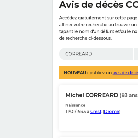
Avis de décès 
Accédez gratuitement sur cette pag
affiner votre recherche ou trouver un
tapant le nom d'un défunt et/ou le 
de recherche ci-dessous.
NOUVEAU :
publiez un
avis de décè
Michel CORREARD
(93 ans
Naissance
11/01/1933 à
Crest
(
Drôme
)