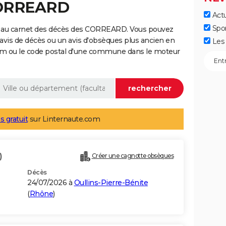
CORREARD
Actu
Spo
e au carnet des décès des CORREARD. Vous pouvez
 avis de décès ou un avis d'obsèques plus ancien en
Les 
nom ou le code postal d'une commune dans le moteur
s gratuit
sur Linternaute.com
)
Créer une cagnotte obsèques
Décès
24/07/2026 à
Oullins-Pierre-Bénite
(
Rhône
)