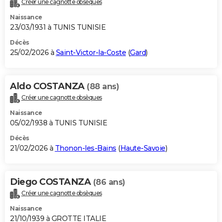
Créer une cagnotte obsèques
City break
Voyage de noces
Climat
Destinations
Voyage nature
Forum
+
PHOTO
Naissance
23/03/1931 à TUNIS TUNISIE
GUIDES D'ACHAT
Décès
25/02/2026 à
Saint-Victor-la-Coste
(
Gard
)
BONS PLANS
CARTE DE VOEUX
Aldo COSTANZA
(88 ans)
Carte Bonne année
Carte Pâques
Carte de Noël
Carte Saint-Valentin
Carte d'anniversaire
DICTIONNAIRE
Créer une cagnotte obsèques
Biographies
Expressions
Dictionnaire
Citations
Proverbes
PROGRAMME TV
Naissance
05/02/1938 à TUNIS TUNISIE
COPAINS D'AVANT
Décès
21/02/2026 à
Thonon-les-Bains
(
Haute-Savoie
)
Se connecter
Collèges
Universités
Service militaire
S'inscrire
Lycées
Primaires
Entreprises
Avis de recherche
AVIS DE DÉCÈS
FORUM
Diego COSTANZA
(86 ans)
Lifestyle
Sport
Television
Cinema
Bricolage
Culture
Auto
Voyage
Créer une cagnotte obsèques
Naissance
21/10/1939 à GROTTE ITALIE