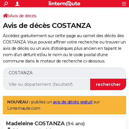
ACTUALITÉS
Connexion
S'inscrire
Avis de décès
Rechercher
Société
Education
Villes
Politique
Faits Divers
Monde
+
SPORT
Avis de décès COSTANZA
Football
Cyclisme
Forum
Coupe du monde 2026
Tennis
Rugby
CULTURE
Accédez gratuitement sur cette page au carnet des décès des
TNT
Cinéma
Musique
Programme TV
Streaming
Sorties cinéma
+
COSTANZA. Vous pouvez affiner votre recherche ou trouver un
FINANCE
avis de décès ou un avis d'obsèques plus ancien en tapant le
Impôts
Immobilier
Banque
Crédit
Retraite
Epargne
Risques naturels par ville
Assurance
AUTO
nom d'un défunt et/ou le nom ou le code postal d'une
commune dans le moteur de recherche ci-dessous.
Réserver un essai
Berlines
Forum auto
Essais
Citadines
SUV
+
HIGH-TECH
Meilleur smartphone
Ordinateurs
Guide high-tech
Mobiles
Internet
Jeux vidéo
+
BRICOLAGE
Aménagement intérieur
Cuisine
Jardinage
+
Forum
Extérieur
Salle de bains
Rangement
WEEK-END
Escapades
Expositions
Week-end nature
Guides de France
Patrimoine
Musées
+
LIFESTYLE
NOUVEAU :
publiez un
avis de décès gratuit
sur
Linternaute.com
Bien-être
Mode
+
Art de vivre
Loisirs
Modes de vie
SANTE
Madeleine COSTANZA
Guide de la santé
Médicaments
+
Alimentation
Maladies
Sommeil
(94 ans)
VOYAGE