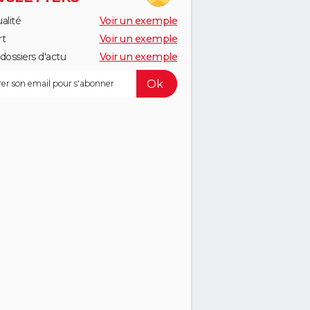
alité
Voir un exemple
rt
Voir un exemple
dossiers d'actu
Voir un exemple