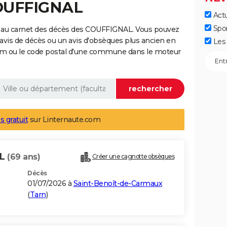
COUFFIGNAL
Actu
Spo
e au carnet des décès des COUFFIGNAL. Vous pouvez
 avis de décès ou un avis d'obsèques plus ancien en
Les 
nom ou le code postal d'une commune dans le moteur
s gratuit
sur Linternaute.com
AL
(69 ans)
Créer une cagnotte obsèques
Décès
01/07/2026 à
Saint-Benoît-de-Carmaux
(
Tarn
)