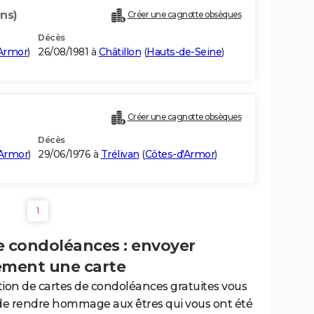
ans)
Créer une cagnotte obsèques
Décès
'Armor
)
26/08/1981 à
Châtillon
(
Hauts-de-Seine
)
Créer une cagnotte obsèques
Décès
'Armor
)
29/06/1976 à
Trélivan
(
Côtes-d'Armor
)
1
e condoléances : envoyer
ement une carte
tion de cartes de condoléances gratuites vous
de rendre hommage aux êtres qui vous ont été