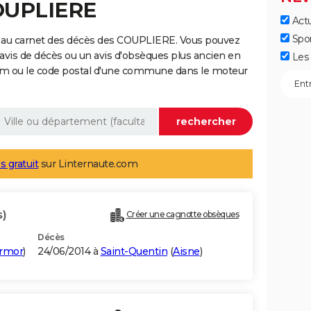
COUPLIERE
Actu
Spo
e au carnet des décès des COUPLIERE. Vous pouvez
 avis de décès ou un avis d'obsèques plus ancien en
Les 
nom ou le code postal d'une commune dans le moteur
s gratuit
sur Linternaute.com
s)
Créer une cagnotte obsèques
Décès
Armor
)
24/06/2014 à
Saint-Quentin
(
Aisne
)