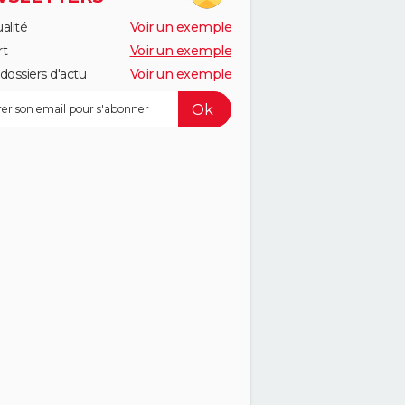
alité
Voir un exemple
rt
Voir un exemple
dossiers d'actu
Voir un exemple