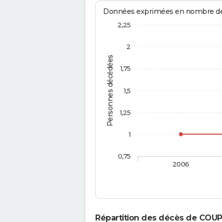
Données exprimées en nombre de d
2,25
2
Personnes décédées
1,75
1,5
1,25
1
0,75
2006
Répartition des décès de COUP