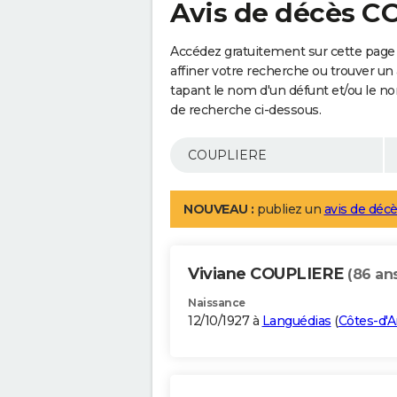
Avis de décès 
Accédez gratuitement sur cette pag
affiner votre recherche ou trouver un
tapant le nom d'un défunt et/ou le 
de recherche ci-dessous.
NOUVEAU :
publiez un
avis de décè
Viviane COUPLIERE
(86 an
Naissance
12/10/1927 à
Languédias
(
Côtes-d'