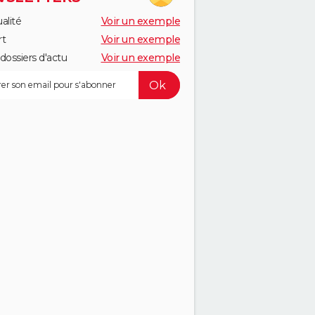
alité
Voir un exemple
rt
Voir un exemple
dossiers d'actu
Voir un exemple