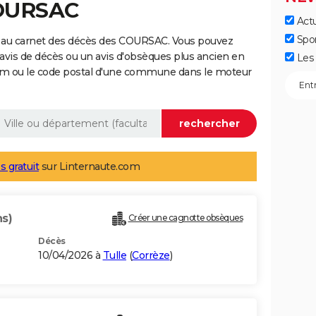
COURSAC
Actu
Spo
e au carnet des décès des COURSAC. Vous pouvez
 avis de décès ou un avis d'obsèques plus ancien en
Les 
nom ou le code postal d'une commune dans le moteur
s gratuit
sur Linternaute.com
ns)
Créer une cagnotte obsèques
Décès
10/04/2026 à
Tulle
(
Corrèze
)