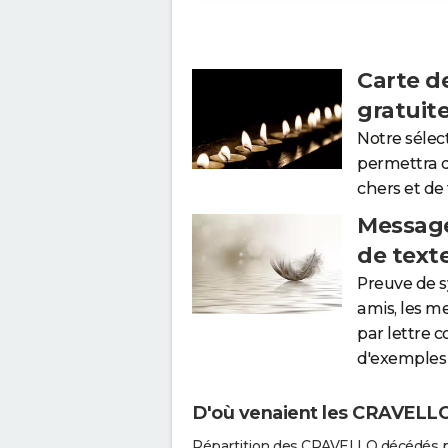
Carte d
gratuit
Notre sélec
permettra 
chers et de
Message
de text
Preuve de 
amis, les m
par lettre 
d'exemples 
D'où venaient les CRAVELLO 
Répartition des CRAVELLO décédés p