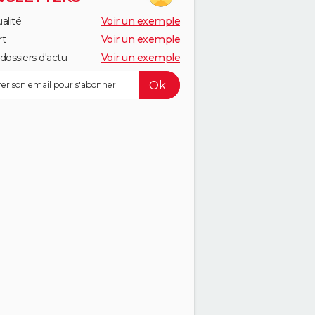
alité
Voir un exemple
rt
Voir un exemple
dossiers d'actu
Voir un exemple