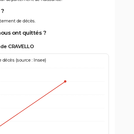
 ?
tement de décès.
ous ont quittés ?
s de CRAVELLO
écès (source : Insee)