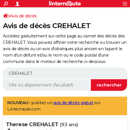
ACTUALITÉS
Connexion
S'inscrire
Avis de décès
Rechercher
Société
Education
Villes
Politique
Faits Divers
Monde
+
SPORT
Avis de décès CREHALET
Football
Cyclisme
Forum
Coupe du monde 2026
Tennis
Rugby
CULTURE
Accédez gratuitement sur cette page au carnet des décès des
TNT
Cinéma
Musique
Programme TV
Streaming
Sorties cinéma
+
CREHALET. Vous pouvez affiner votre recherche ou trouver un
FINANCE
avis de décès ou un avis d'obsèques plus ancien en tapant le
Impôts
Immobilier
Banque
Crédit
Retraite
Epargne
Risques naturels par ville
Assurance
AUTO
nom d'un défunt et/ou le nom ou le code postal d'une
commune dans le moteur de recherche ci-dessous.
Réserver un essai
Berlines
Forum auto
Essais
Citadines
SUV
+
HIGH-TECH
Meilleur smartphone
Ordinateurs
Guide high-tech
Mobiles
Internet
Jeux vidéo
+
BRICOLAGE
Aménagement intérieur
Cuisine
Jardinage
+
Forum
Extérieur
Salle de bains
Rangement
WEEK-END
Escapades
Expositions
Week-end nature
Guides de France
Patrimoine
Musées
+
LIFESTYLE
NOUVEAU :
publiez un
avis de décès gratuit
sur
Linternaute.com
Bien-être
Mode
+
Art de vivre
Loisirs
Modes de vie
SANTE
Therese CREHALET
Guide de la santé
Médicaments
+
Alimentation
Maladies
Sommeil
(93 ans)
VOYAGE