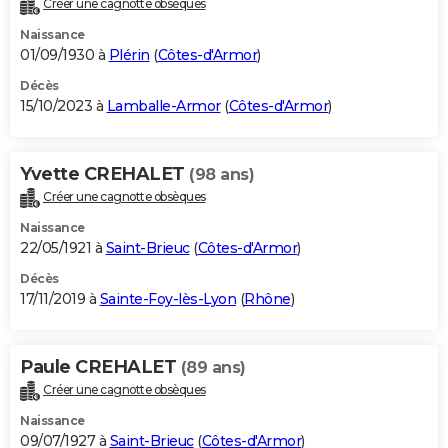
Créer une cagnotte obsèques
City break
Voyage de noces
Climat
Destinations
Voyage nature
Forum
+
PHOTO
Naissance
01/09/1930 à
Plérin
(
Côtes-d'Armor
)
GUIDES D'ACHAT
Décès
15/10/2023 à
Lamballe-Armor
(
Côtes-d'Armor
)
BONS PLANS
CARTE DE VOEUX
Yvette CREHALET
(98 ans)
Carte Bonne année
Carte Pâques
Carte de Noël
Carte Saint-Valentin
Carte d'anniversaire
DICTIONNAIRE
Créer une cagnotte obsèques
Biographies
Expressions
Dictionnaire
Citations
Proverbes
PROGRAMME TV
Naissance
22/05/1921 à
Saint-Brieuc
(
Côtes-d'Armor
)
COPAINS D'AVANT
Décès
17/11/2019 à
Sainte-Foy-lès-Lyon
(
Rhône
)
Se connecter
Collèges
Universités
Service militaire
S'inscrire
Lycées
Primaires
Entreprises
Avis de recherche
AVIS DE DÉCÈS
FORUM
Paule CREHALET
(89 ans)
Lifestyle
Sport
Television
Cinema
Bricolage
Culture
Auto
Voyage
Créer une cagnotte obsèques
Naissance
09/07/1927 à
Saint-Brieuc
(
Côtes-d'Armor
)