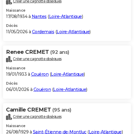
Créer une cagnotte obsèques
City break
Voyage de noces
Climat
Destinations
Voyage nature
Forum
+
PHOTO
Naissance
17/08/1934 à
Nantes
(
Loire-Atlantique
)
GUIDES D'ACHAT
Décès
11/05/2026 à
Cordemais
(
Loire-Atlantique
)
BONS PLANS
CARTE DE VOEUX
Renee CREMET
(92 ans)
Carte Bonne année
Carte Pâques
Carte de Noël
Carte Saint-Valentin
Carte d'anniversaire
DICTIONNAIRE
Créer une cagnotte obsèques
Biographies
Expressions
Dictionnaire
Citations
Proverbes
PROGRAMME TV
Naissance
19/01/1933 à
Couëron
(
Loire-Atlantique
)
COPAINS D'AVANT
Décès
06/01/2026 à
Couëron
(
Loire-Atlantique
)
Se connecter
Collèges
Universités
Service militaire
S'inscrire
Lycées
Primaires
Entreprises
Avis de recherche
AVIS DE DÉCÈS
FORUM
Camille CREMET
(95 ans)
Lifestyle
Sport
Television
Cinema
Bricolage
Culture
Auto
Voyage
Créer une cagnotte obsèques
Naissance
26/08/1929 à
Saint-Étienne-de-Montluc
(
Loire-Atlantique
)