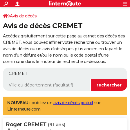
ACTUALITÉS
Connexion
S'inscrire
Avis de décès
Rechercher
Société
Education
Villes
Politique
Faits Divers
Monde
+
SPORT
Avis de décès CREMET
Football
Cyclisme
Forum
Coupe du monde 2026
Tennis
Rugby
CULTURE
Accédez gratuitement sur cette page au carnet des décès des
TNT
Cinéma
Musique
Programme TV
Streaming
Sorties cinéma
+
CREMET. Vous pouvez affiner votre recherche ou trouver un
FINANCE
avis de décès ou un avis d'obsèques plus ancien en tapant le
Impôts
Immobilier
Banque
Crédit
Retraite
Epargne
Risques naturels par ville
Assurance
AUTO
nom d'un défunt et/ou le nom ou le code postal d'une
commune dans le moteur de recherche ci-dessous.
Réserver un essai
Berlines
Forum auto
Essais
Citadines
SUV
+
HIGH-TECH
Meilleur smartphone
Ordinateurs
Guide high-tech
Mobiles
Internet
Jeux vidéo
+
BRICOLAGE
Aménagement intérieur
Cuisine
Jardinage
+
Forum
Extérieur
Salle de bains
Rangement
WEEK-END
Escapades
Expositions
Week-end nature
Guides de France
Patrimoine
Musées
+
LIFESTYLE
NOUVEAU :
publiez un
avis de décès gratuit
sur
Linternaute.com
Bien-être
Mode
+
Art de vivre
Loisirs
Modes de vie
SANTE
Roger CREMET
Guide de la santé
Médicaments
+
Alimentation
Maladies
Sommeil
(91 ans)
VOYAGE