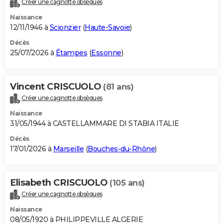
Créer une cagnotte obsèques
City break
Voyage de noces
Climat
Destinations
Voyage nature
Forum
+
PHOTO
Naissance
12/11/1946 à
Scionzier
(
Haute-Savoie
)
GUIDES D'ACHAT
Décès
25/07/2026 à
Étampes
(
Essonne
)
BONS PLANS
CARTE DE VOEUX
Vincent CRISCUOLO
(81 ans)
Carte Bonne année
Carte Pâques
Carte de Noël
Carte Saint-Valentin
Carte d'anniversaire
DICTIONNAIRE
Créer une cagnotte obsèques
Biographies
Expressions
Dictionnaire
Citations
Proverbes
PROGRAMME TV
Naissance
31/05/1944 à CASTELLAMMARE DI STABIA ITALIE
COPAINS D'AVANT
Décès
17/01/2026 à
Marseille
(
Bouches-du-Rhône
)
Se connecter
Collèges
Universités
Service militaire
S'inscrire
Lycées
Primaires
Entreprises
Avis de recherche
AVIS DE DÉCÈS
FORUM
Elisabeth CRISCUOLO
(105 ans)
Lifestyle
Sport
Television
Cinema
Bricolage
Culture
Auto
Voyage
Créer une cagnotte obsèques
Naissance
08/05/1920 à PHILIPPEVILLE ALGERIE