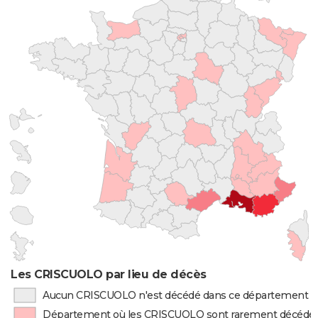
Les CRISCUOLO par lieu de décès
Aucun CRISCUOLO n'est décédé dans ce département
Département où les CRISCUOLO sont rarement décédé