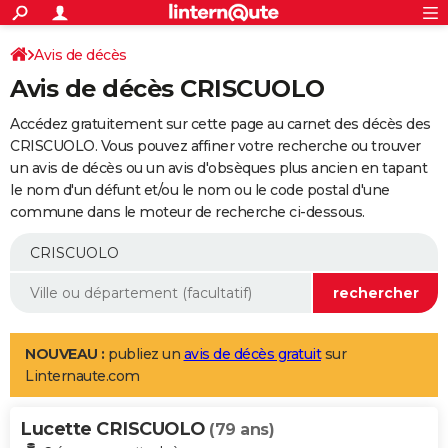
ACTUALITÉS
Connexion
S'inscrire
Avis de décès
Rechercher
Société
Education
Villes
Politique
Faits Divers
Monde
+
SPORT
Avis de décès CRISCUOLO
Football
Cyclisme
Forum
Coupe du monde 2026
Tennis
Rugby
CULTURE
Accédez gratuitement sur cette page au carnet des décès des
TNT
Cinéma
Musique
Programme TV
Streaming
Sorties cinéma
+
CRISCUOLO. Vous pouvez affiner votre recherche ou trouver
FINANCE
un avis de décès ou un avis d'obsèques plus ancien en tapant
Impôts
Immobilier
Banque
Crédit
Retraite
Epargne
Risques naturels par ville
Assurance
AUTO
le nom d'un défunt et/ou le nom ou le code postal d'une
commune dans le moteur de recherche ci-dessous.
Réserver un essai
Berlines
Forum auto
Essais
Citadines
SUV
+
HIGH-TECH
Meilleur smartphone
Ordinateurs
Guide high-tech
Mobiles
Internet
Jeux vidéo
+
BRICOLAGE
Aménagement intérieur
Cuisine
Jardinage
+
Forum
Extérieur
Salle de bains
Rangement
WEEK-END
Escapades
Expositions
Week-end nature
Guides de France
Patrimoine
Musées
+
LIFESTYLE
NOUVEAU :
publiez un
avis de décès gratuit
sur
Linternaute.com
Bien-être
Mode
+
Art de vivre
Loisirs
Modes de vie
SANTE
Lucette CRISCUOLO
Guide de la santé
Médicaments
+
Alimentation
Maladies
Sommeil
(79 ans)
VOYAGE