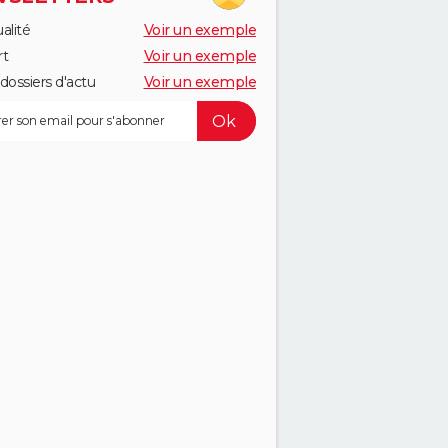
alité
Voir un exemple
rt
Voir un exemple
dossiers d'actu
Voir un exemple