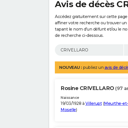
Avis de décès 
Accédez gratuitement sur cette pag
affiner votre recherche ou trouver un
tapant le nom d'un défunt et/ou le 
de recherche ci-dessous.
NOUVEAU :
publiez un
avis de décè
Rosine CRIVELLARO
(97 a
Naissance
19/03/1928 à
Villerupt
(
Meurthe-et
Moselle
)