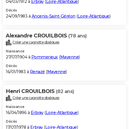
04/03/1912 à
Erbray
(
Loire-Atlantique
)
Décès
24/09/1983 à
Ancenis-Saint-Géréon
(
Loire-Atlantique
)
Alexandre CROUILBOIS
(78 ans)
Créer une cagnotte obsèques
Naissance
27/07/1904 à
Pommerieux
(
Mayenne
)
Décès
16/01/1983 à
Renazé
(
Mayenne
)
Henri CROUILBOIS
(82 ans)
Créer une cagnotte obsèques
Naissance
16/04/1896 à
Erbray
(
Loire-Atlantique
)
Décès
17/07/1978 à
Erbray
(
Loire-Atlantique
)