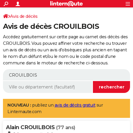
ACTUALITÉS
Connexion
S'inscrire
Avis de décès
Rechercher
Société
Education
Villes
Politique
Faits Divers
Monde
+
SPORT
Avis de décès CROUILBOIS
Football
Cyclisme
Forum
Coupe du monde 2026
Tennis
Rugby
CULTURE
Accédez gratuitement sur cette page au carnet des décès des
TNT
Cinéma
Musique
Programme TV
Streaming
Sorties cinéma
+
CROUILBOIS. Vous pouvez affiner votre recherche ou trouver
FINANCE
un avis de décès ou un avis d'obsèques plus ancien en tapant
Impôts
Immobilier
Banque
Crédit
Retraite
Epargne
Risques naturels par ville
Assurance
AUTO
le nom d'un défunt et/ou le nom ou le code postal d'une
commune dans le moteur de recherche ci-dessous.
Réserver un essai
Berlines
Forum auto
Essais
Citadines
SUV
+
HIGH-TECH
Meilleur smartphone
Ordinateurs
Guide high-tech
Mobiles
Internet
Jeux vidéo
+
BRICOLAGE
Aménagement intérieur
Cuisine
Jardinage
+
Forum
Extérieur
Salle de bains
Rangement
WEEK-END
Escapades
Expositions
Week-end nature
Guides de France
Patrimoine
Musées
+
LIFESTYLE
NOUVEAU :
publiez un
avis de décès gratuit
sur
Linternaute.com
Bien-être
Mode
+
Art de vivre
Loisirs
Modes de vie
SANTE
Alain CROUILBOIS
Guide de la santé
Médicaments
+
Alimentation
Maladies
Sommeil
(77 ans)
VOYAGE