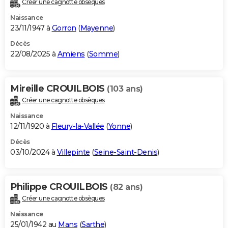
Créer une cagnotte obsèques
City break
Voyage de noces
Climat
Destinations
Voyage nature
Forum
+
PHOTO
Naissance
23/11/1947 à
Gorron
(
Mayenne
)
GUIDES D'ACHAT
Décès
22/08/2025 à
Amiens
(
Somme
)
BONS PLANS
CARTE DE VOEUX
Mireille CROUILBOIS
(103 ans)
Carte Bonne année
Carte Pâques
Carte de Noël
Carte Saint-Valentin
Carte d'anniversaire
DICTIONNAIRE
Créer une cagnotte obsèques
Biographies
Expressions
Dictionnaire
Citations
Proverbes
PROGRAMME TV
Naissance
12/11/1920 à
Fleury-la-Vallée
(
Yonne
)
COPAINS D'AVANT
Décès
03/10/2024 à
Villepinte
(
Seine-Saint-Denis
)
Se connecter
Collèges
Universités
Service militaire
S'inscrire
Lycées
Primaires
Entreprises
Avis de recherche
AVIS DE DÉCÈS
FORUM
Philippe CROUILBOIS
(82 ans)
Lifestyle
Sport
Television
Cinema
Bricolage
Culture
Auto
Voyage
Créer une cagnotte obsèques
Naissance
25/01/1942 au
Mans
(
Sarthe
)