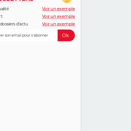
alité
Voir un exemple
rt
Voir un exemple
dossiers d'actu
Voir un exemple