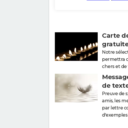
Carte d
gratuit
Notre sélec
permettra 
chers et de
Message
de text
Preuve de 
amis, les m
par lettre 
d'exemples 