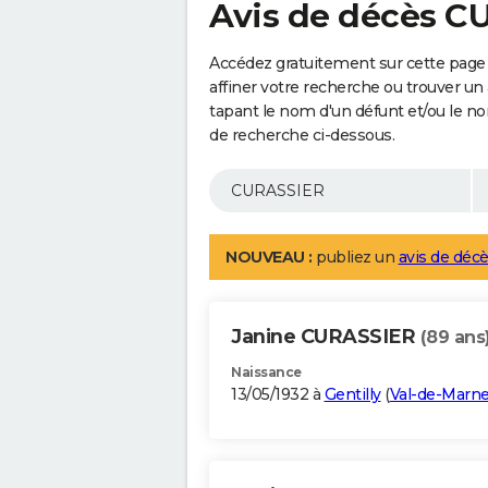
Avis de décès C
Accédez gratuitement sur cette page
affiner votre recherche ou trouver un
tapant le nom d'un défunt et/ou le 
de recherche ci-dessous.
NOUVEAU :
publiez un
avis de décè
Janine CURASSIER
(89 ans
Naissance
13/05/1932 à
Gentilly
(
Val-de-Marn