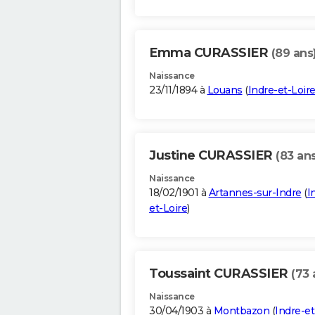
Emma CURASSIER
(89 ans
Naissance
23/11/1894 à
Louans
(
Indre-et-Loir
Justine CURASSIER
(83 ans
Naissance
18/02/1901 à
Artannes-sur-Indre
(
I
et-Loire
)
Toussaint CURASSIER
(73 
Naissance
30/04/1903 à
Montbazon
(
Indre-et