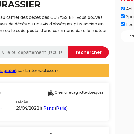
URASSIER
Actu
Spo
 au carnet des décès des CURASSIER. Vous pouvez
 avis de décès ou un avis d'obsèques plus ancien en
Les 
nom ou le code postal d'une commune dans le moteur
s gratuit
sur Linternaute.com
)
Créer une cagnotte obsèques
Décès
e
)
21/04/2022 à
Paris
(
Paris
)