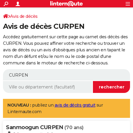
ACTUALITÉS
Connexion
S'inscrire
Avis de décès
Rechercher
Société
Education
Villes
Politique
Faits Divers
Monde
+
SPORT
Avis de décès CURPEN
Football
Cyclisme
Forum
Coupe du monde 2026
Tennis
Rugby
CULTURE
Accédez gratuitement sur cette page au carnet des décès des
TNT
Cinéma
Musique
Programme TV
Streaming
Sorties cinéma
+
CURPEN. Vous pouvez affiner votre recherche ou trouver un
FINANCE
avis de décès ou un avis d'obsèques plus ancien en tapant le
Impôts
Immobilier
Banque
Crédit
Retraite
Epargne
Risques naturels par ville
Assurance
AUTO
nom d'un défunt et/ou le nom ou le code postal d'une
commune dans le moteur de recherche ci-dessous.
Réserver un essai
Berlines
Forum auto
Essais
Citadines
SUV
+
HIGH-TECH
Meilleur smartphone
Ordinateurs
Guide high-tech
Mobiles
Internet
Jeux vidéo
+
BRICOLAGE
Aménagement intérieur
Cuisine
Jardinage
+
Forum
Extérieur
Salle de bains
Rangement
WEEK-END
Escapades
Expositions
Week-end nature
Guides de France
Patrimoine
Musées
+
LIFESTYLE
NOUVEAU :
publiez un
avis de décès gratuit
sur
Linternaute.com
Bien-être
Mode
+
Art de vivre
Loisirs
Modes de vie
SANTE
Sanmoogun CURPEN
Guide de la santé
Médicaments
+
Alimentation
Maladies
Sommeil
(70 ans)
VOYAGE