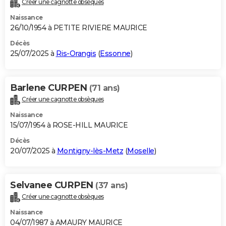
Créer une cagnotte obsèques
City break
Voyage de noces
Climat
Destinations
Voyage nature
Forum
+
PHOTO
Naissance
26/10/1954 à PETITE RIVIERE MAURICE
GUIDES D'ACHAT
Décès
25/07/2025 à
Ris-Orangis
(
Essonne
)
BONS PLANS
CARTE DE VOEUX
Barlene CURPEN
(71 ans)
Carte Bonne année
Carte Pâques
Carte de Noël
Carte Saint-Valentin
Carte d'anniversaire
DICTIONNAIRE
Créer une cagnotte obsèques
Biographies
Expressions
Dictionnaire
Citations
Proverbes
PROGRAMME TV
Naissance
15/07/1954 à ROSE-HILL MAURICE
COPAINS D'AVANT
Décès
20/07/2025 à
Montigny-lès-Metz
(
Moselle
)
Se connecter
Collèges
Universités
Service militaire
S'inscrire
Lycées
Primaires
Entreprises
Avis de recherche
AVIS DE DÉCÈS
FORUM
Selvanee CURPEN
(37 ans)
Lifestyle
Sport
Television
Cinema
Bricolage
Culture
Auto
Voyage
Créer une cagnotte obsèques
Naissance
04/07/1987 à AMAURY MAURICE