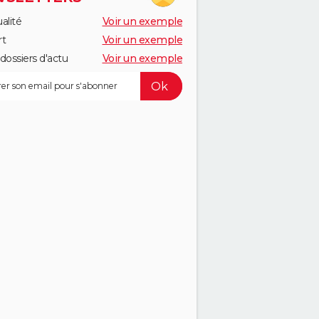
alité
Voir un exemple
rt
Voir un exemple
dossiers d'actu
Voir un exemple