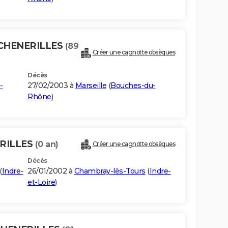
 CHENERILLES
(89
Créer une cagnotte obsèques
Décès
-
27/02/2003 à
Marseille
(
Bouches-du-
Rhône
)
ERILLES
(0 an)
Créer une cagnotte obsèques
Décès
(
Indre-
26/01/2002 à
Chambray-lès-Tours
(
Indre-
et-Loire
)