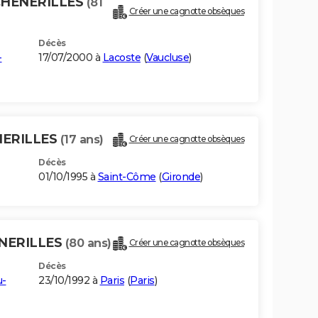
CHENERILLES
(81
Créer une cagnotte obsèques
Décès
-
17/07/2000 à
Lacoste
(
Vaucluse
)
NERILLES
(17 ans)
Créer une cagnotte obsèques
Décès
01/10/1995 à
Saint-Côme
(
Gironde
)
ENERILLES
(80 ans)
Créer une cagnotte obsèques
Décès
u-
23/10/1992 à
Paris
(
Paris
)