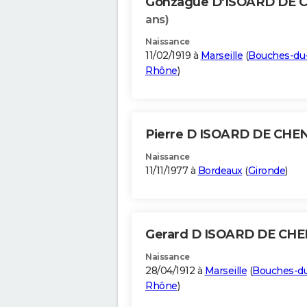
Gonzague D'ISOARD DE 
ans)
Naissance
11/02/1919 à
Marseille
(
Bouches-du
Rhône
)
Pierre D ISOARD DE CHE
Naissance
11/11/1977 à
Bordeaux
(
Gironde
)
Gerard D ISOARD DE CH
Naissance
28/04/1912 à
Marseille
(
Bouches-d
Rhône
)