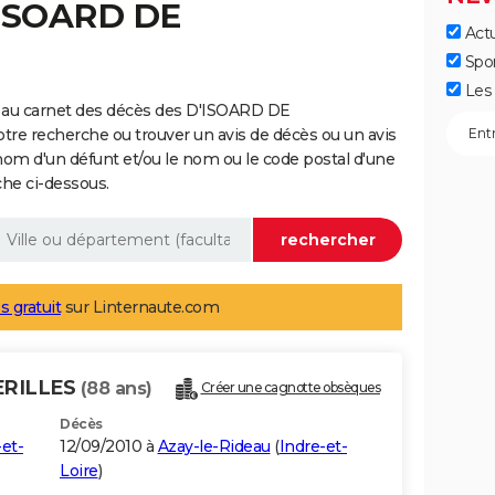
'ISOARD DE
Actu
Spo
Les 
 au carnet des décès des D'ISOARD DE
re recherche ou trouver un avis de décès ou un avis
nom d'un défunt et/ou le nom ou le code postal d'une
he ci-dessous.
s gratuit
sur Linternaute.com
ERILLES
(88 ans)
Créer une cagnotte obsèques
Décès
-et-
12/09/2010 à
Azay-le-Rideau
(
Indre-et-
Loire
)