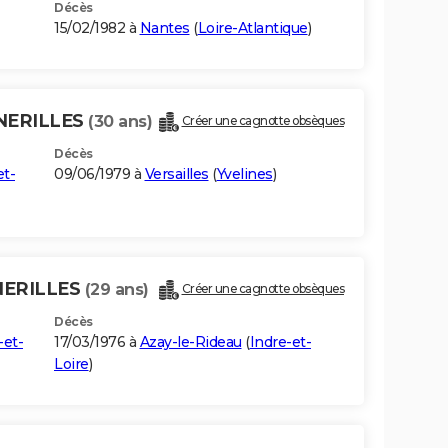
Décès
15/02/1982 à
Nantes
(
Loire-Atlantique
)
ENERILLES
(30 ans)
Créer une cagnotte obsèques
Décès
et-
09/06/1979 à
Versailles
(
Yvelines
)
NERILLES
(29 ans)
Créer une cagnotte obsèques
Décès
-et-
17/03/1976 à
Azay-le-Rideau
(
Indre-et-
Loire
)