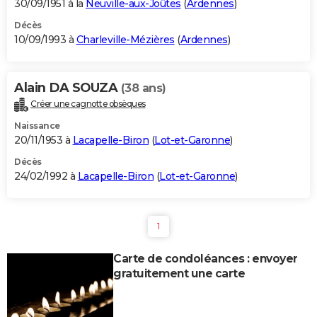
30/09/1951 à la
Neuville-aux-Joûtes
(
Ardennes
)
Décès
10/09/1993 à
Charleville-Mézières
(
Ardennes
)
Alain DA SOUZA
(38 ans)
Créer une cagnotte obsèques
Naissance
20/11/1953 à
Lacapelle-Biron
(
Lot-et-Garonne
)
Décès
24/02/1992 à
Lacapelle-Biron
(
Lot-et-Garonne
)
1
Carte de condoléances : envoyer
gratuitement une carte