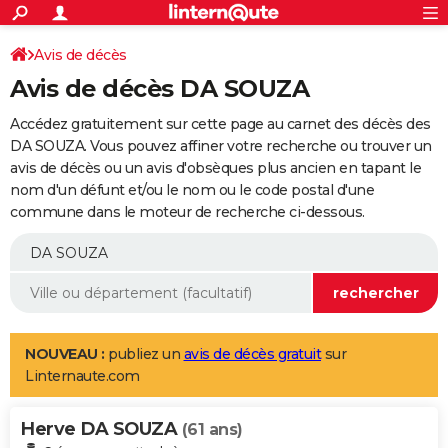
ACTUALITÉS
Connexion
S'inscrire
Avis de décès
Rechercher
Société
Education
Villes
Politique
Faits Divers
Monde
+
SPORT
Avis de décès DA SOUZA
Football
Cyclisme
Forum
Coupe du monde 2026
Tennis
Rugby
CULTURE
Accédez gratuitement sur cette page au carnet des décès des
TNT
Cinéma
Musique
Programme TV
Streaming
Sorties cinéma
+
DA SOUZA. Vous pouvez affiner votre recherche ou trouver un
FINANCE
avis de décès ou un avis d'obsèques plus ancien en tapant le
Impôts
Immobilier
Banque
Crédit
Retraite
Epargne
Risques naturels par ville
Assurance
AUTO
nom d'un défunt et/ou le nom ou le code postal d'une
commune dans le moteur de recherche ci-dessous.
Réserver un essai
Berlines
Forum auto
Essais
Citadines
SUV
+
HIGH-TECH
Meilleur smartphone
Ordinateurs
Guide high-tech
Mobiles
Internet
Jeux vidéo
+
BRICOLAGE
Aménagement intérieur
Cuisine
Jardinage
+
Forum
Extérieur
Salle de bains
Rangement
WEEK-END
Escapades
Expositions
Week-end nature
Guides de France
Patrimoine
Musées
+
LIFESTYLE
NOUVEAU :
publiez un
avis de décès gratuit
sur
Linternaute.com
Bien-être
Mode
+
Art de vivre
Loisirs
Modes de vie
SANTE
Herve DA SOUZA
Guide de la santé
Médicaments
+
Alimentation
Maladies
Sommeil
(61 ans)
VOYAGE