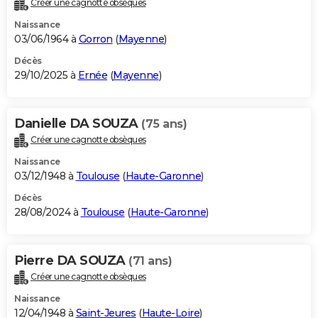
Créer une cagnotte obsèques
City break
Voyage de noces
Climat
Destinations
Voyage nature
Forum
+
PHOTO
Naissance
03/06/1964 à
Gorron
(
Mayenne
)
GUIDES D'ACHAT
Décès
29/10/2025 à
Ernée
(
Mayenne
)
BONS PLANS
CARTE DE VOEUX
Danielle DA SOUZA
(75 ans)
Carte Bonne année
Carte Pâques
Carte de Noël
Carte Saint-Valentin
Carte d'anniversaire
DICTIONNAIRE
Créer une cagnotte obsèques
Biographies
Expressions
Dictionnaire
Citations
Proverbes
PROGRAMME TV
Naissance
03/12/1948 à
Toulouse
(
Haute-Garonne
)
COPAINS D'AVANT
Décès
28/08/2024 à
Toulouse
(
Haute-Garonne
)
Se connecter
Collèges
Universités
Service militaire
S'inscrire
Lycées
Primaires
Entreprises
Avis de recherche
AVIS DE DÉCÈS
FORUM
Pierre DA SOUZA
(71 ans)
Lifestyle
Sport
Television
Cinema
Bricolage
Culture
Auto
Voyage
Créer une cagnotte obsèques
Naissance
12/04/1948 à
Saint-Jeures
(
Haute-Loire
)