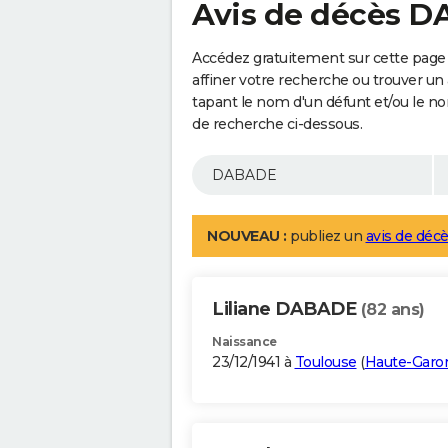
Avis de décès 
Accédez gratuitement sur cette pag
affiner votre recherche ou trouver un
tapant le nom d'un défunt et/ou le 
de recherche ci-dessous.
NOUVEAU :
publiez un
avis de décè
Liliane DABADE
(82 ans)
Naissance
23/12/1941 à
Toulouse
(
Haute-Garo