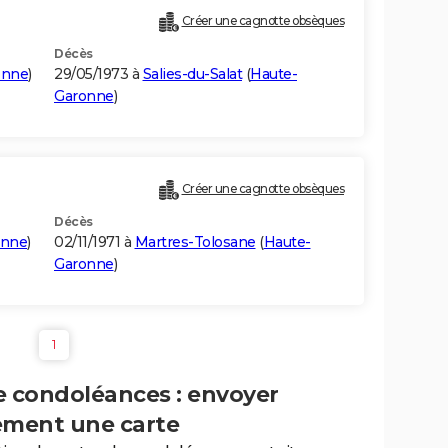
Créer une cagnotte obsèques
Décès
onne
)
29/05/1973 à
Salies-du-Salat
(
Haute-
Garonne
)
Créer une cagnotte obsèques
Décès
onne
)
02/11/1971 à
Martres-Tolosane
(
Haute-
Garonne
)
1
e condoléances : envoyer
ement une carte