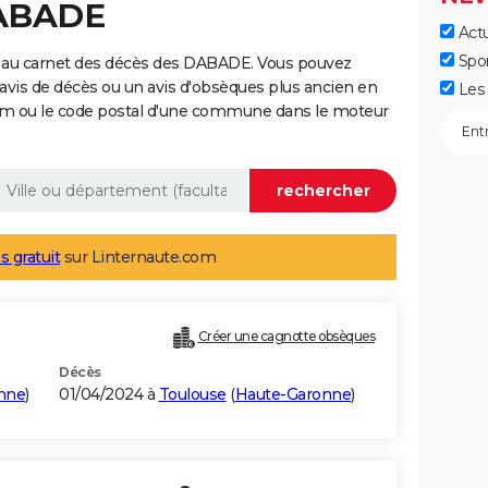
DABADE
Actu
Spo
e au carnet des décès des DABADE. Vous pouvez
 avis de décès ou un avis d'obsèques plus ancien en
Les 
nom ou le code postal d'une commune dans le moteur
s gratuit
sur Linternaute.com
Créer une cagnotte obsèques
Décès
nne
)
01/04/2024 à
Toulouse
(
Haute-Garonne
)