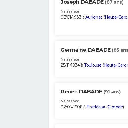
Joseph DABADE
(87 ans)
Naissance
07/01/1933 à
Aurignac
(
Haute-Gar
Germaine DABADE
(83 ans
Naissance
25/11/1934 à
Toulouse
(
Haute-Garo
Renee DABADE
(91 ans)
Naissance
02/05/1908 à
Bordeaux
(
Gironde
)