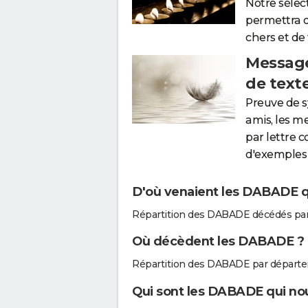
Notre sélec
permettra 
chers et de
Message
de text
Preuve de 
amis, les m
par lettre 
d'exemples 
D'où venaient les DABADE qu
Répartition des DABADE décédés par
Où décèdent les DABADE ?
Répartition des DABADE par départe
Qui sont les DABADE qui nou