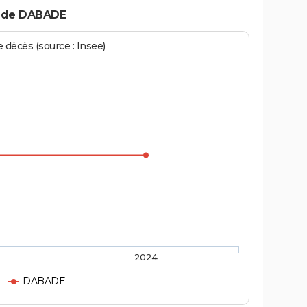
s de DABADE
écès (source : Insee)
2024
DABADE