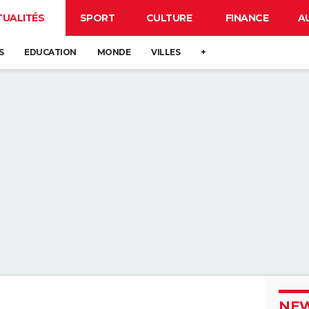
TUALITÉS
SPORT
CULTURE
FINANCE
A
S
EDUCATION
MONDE
VILLES
+
NEW