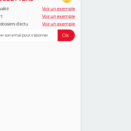
alité
Voir un exemple
rt
Voir un exemple
dossiers d'actu
Voir un exemple