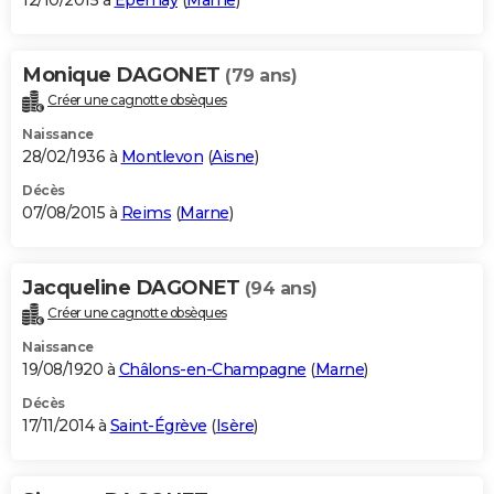
12/10/2015 à
Épernay
(
Marne
)
Monique DAGONET
(79 ans)
Créer une cagnotte obsèques
Naissance
28/02/1936 à
Montlevon
(
Aisne
)
Décès
07/08/2015 à
Reims
(
Marne
)
Jacqueline DAGONET
(94 ans)
Créer une cagnotte obsèques
Naissance
19/08/1920 à
Châlons-en-Champagne
(
Marne
)
Décès
17/11/2014 à
Saint-Égrève
(
Isère
)