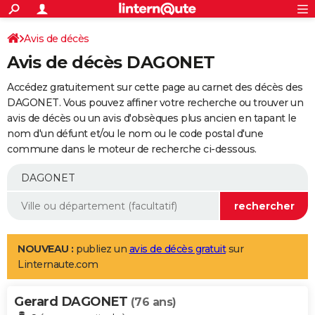
ACTUALITÉS
Connexion
S'inscrire
Avis de décès
Rechercher
Société
Education
Villes
Politique
Faits Divers
Monde
+
SPORT
Avis de décès DAGONET
Football
Cyclisme
Forum
Coupe du monde 2026
Tennis
Rugby
CULTURE
Accédez gratuitement sur cette page au carnet des décès des
TNT
Cinéma
Musique
Programme TV
Streaming
Sorties cinéma
+
DAGONET. Vous pouvez affiner votre recherche ou trouver un
FINANCE
avis de décès ou un avis d'obsèques plus ancien en tapant le
Impôts
Immobilier
Banque
Crédit
Retraite
Epargne
Risques naturels par ville
Assurance
AUTO
nom d'un défunt et/ou le nom ou le code postal d'une
commune dans le moteur de recherche ci-dessous.
Réserver un essai
Berlines
Forum auto
Essais
Citadines
SUV
+
HIGH-TECH
Meilleur smartphone
Ordinateurs
Guide high-tech
Mobiles
Internet
Jeux vidéo
+
BRICOLAGE
Aménagement intérieur
Cuisine
Jardinage
+
Forum
Extérieur
Salle de bains
Rangement
WEEK-END
Escapades
Expositions
Week-end nature
Guides de France
Patrimoine
Musées
+
LIFESTYLE
NOUVEAU :
publiez un
avis de décès gratuit
sur
Linternaute.com
Bien-être
Mode
+
Art de vivre
Loisirs
Modes de vie
SANTE
Gerard DAGONET
Guide de la santé
Médicaments
+
Alimentation
Maladies
Sommeil
(76 ans)
VOYAGE