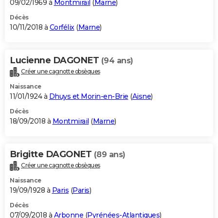
09/02/1969 à
Montmirail
(
Marne
)
Décès
10/11/2018 à
Corfélix
(
Marne
)
Lucienne DAGONET
(94 ans)
Créer une cagnotte obsèques
Naissance
11/01/1924 à
Dhuys et Morin-en-Brie
(
Aisne
)
Décès
18/09/2018 à
Montmirail
(
Marne
)
Brigitte DAGONET
(89 ans)
Créer une cagnotte obsèques
Naissance
19/09/1928 à
Paris
(
Paris
)
Décès
07/09/2018 à
Arbonne
(
Pyrénées-Atlantiques
)