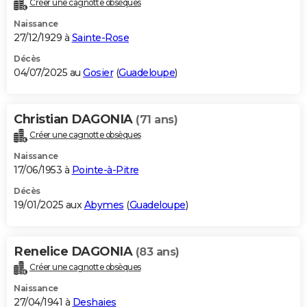
Créer une cagnotte obsèques
City break
Voyage de noces
Climat
Destinations
Voyage nature
Forum
+
PHOTO
Naissance
27/12/1929 à
Sainte-Rose
GUIDES D'ACHAT
Décès
04/07/2025 au
Gosier
(
Guadeloupe
)
BONS PLANS
CARTE DE VOEUX
Christian DAGONIA
(71 ans)
Carte Bonne année
Carte Pâques
Carte de Noël
Carte Saint-Valentin
Carte d'anniversaire
DICTIONNAIRE
Créer une cagnotte obsèques
Biographies
Expressions
Dictionnaire
Citations
Proverbes
PROGRAMME TV
Naissance
17/06/1953 à
Pointe-à-Pitre
COPAINS D'AVANT
Décès
19/01/2025 aux
Abymes
(
Guadeloupe
)
Se connecter
Collèges
Universités
Service militaire
S'inscrire
Lycées
Primaires
Entreprises
Avis de recherche
AVIS DE DÉCÈS
FORUM
Renelice DAGONIA
(83 ans)
Lifestyle
Sport
Television
Cinema
Bricolage
Culture
Auto
Voyage
Créer une cagnotte obsèques
Naissance
27/04/1941 à
Deshaies