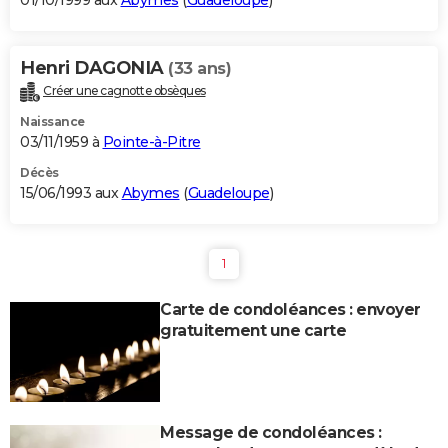
01/10/1999 aux
Abymes
(
Guadeloupe
)
Henri DAGONIA
(33 ans)
Créer une cagnotte obsèques
Naissance
03/11/1959 à
Pointe-à-Pitre
Décès
15/06/1993 aux
Abymes
(
Guadeloupe
)
1
Carte de condoléances : envoyer
gratuitement une carte
Message de condoléances :