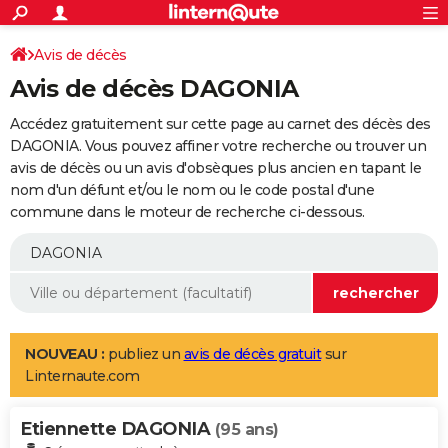
ACTUALITÉS
Connexion
S'inscrire
Avis de décès
Rechercher
Société
Education
Villes
Politique
Faits Divers
Monde
+
SPORT
Avis de décès DAGONIA
Football
Cyclisme
Forum
Coupe du monde 2026
Tennis
Rugby
CULTURE
Accédez gratuitement sur cette page au carnet des décès des
TNT
Cinéma
Musique
Programme TV
Streaming
Sorties cinéma
+
DAGONIA. Vous pouvez affiner votre recherche ou trouver un
FINANCE
avis de décès ou un avis d'obsèques plus ancien en tapant le
Impôts
Immobilier
Banque
Crédit
Retraite
Epargne
Risques naturels par ville
Assurance
AUTO
nom d'un défunt et/ou le nom ou le code postal d'une
commune dans le moteur de recherche ci-dessous.
Réserver un essai
Berlines
Forum auto
Essais
Citadines
SUV
+
HIGH-TECH
Meilleur smartphone
Ordinateurs
Guide high-tech
Mobiles
Internet
Jeux vidéo
+
BRICOLAGE
Aménagement intérieur
Cuisine
Jardinage
+
Forum
Extérieur
Salle de bains
Rangement
WEEK-END
Escapades
Expositions
Week-end nature
Guides de France
Patrimoine
Musées
+
LIFESTYLE
NOUVEAU :
publiez un
avis de décès gratuit
sur
Linternaute.com
Bien-être
Mode
+
Art de vivre
Loisirs
Modes de vie
SANTE
Etiennette DAGONIA
Guide de la santé
Médicaments
+
Alimentation
Maladies
Sommeil
(95 ans)
VOYAGE