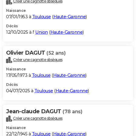
Créer une cagnotte obsèques
City break
Voyage de noces
Climat
Destinations
Voyage nature
Forum
+
PHOTO
Naissance
07/01/1953 à
Toulouse
(
Haute-Garonne
)
GUIDES D'ACHAT
Décès
12/10/2025 à l'
Union
(
Haute-Garonne
)
BONS PLANS
CARTE DE VOEUX
Olivier DAGUT
(52 ans)
Carte Bonne année
Carte Pâques
Carte de Noël
Carte Saint-Valentin
Carte d'anniversaire
DICTIONNAIRE
Créer une cagnotte obsèques
Biographies
Expressions
Dictionnaire
Citations
Proverbes
PROGRAMME TV
Naissance
17/05/1973 à
Toulouse
(
Haute-Garonne
)
COPAINS D'AVANT
Décès
04/07/2025 à
Toulouse
(
Haute-Garonne
)
Se connecter
Collèges
Universités
Service militaire
S'inscrire
Lycées
Primaires
Entreprises
Avis de recherche
AVIS DE DÉCÈS
FORUM
Jean-claude DAGUT
(78 ans)
Lifestyle
Sport
Television
Cinema
Bricolage
Culture
Auto
Voyage
Créer une cagnotte obsèques
Naissance
22/12/1945 à
Toulouse
(
Haute-Garonne
)