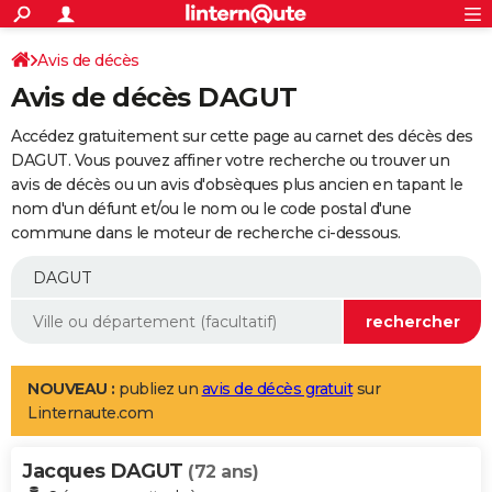
ACTUALITÉS
Connexion
S'inscrire
Avis de décès
Rechercher
Société
Education
Villes
Politique
Faits Divers
Monde
+
SPORT
Avis de décès DAGUT
Football
Cyclisme
Forum
Coupe du monde 2026
Tennis
Rugby
CULTURE
Accédez gratuitement sur cette page au carnet des décès des
TNT
Cinéma
Musique
Programme TV
Streaming
Sorties cinéma
+
DAGUT. Vous pouvez affiner votre recherche ou trouver un
FINANCE
avis de décès ou un avis d'obsèques plus ancien en tapant le
Impôts
Immobilier
Banque
Crédit
Retraite
Epargne
Risques naturels par ville
Assurance
AUTO
nom d'un défunt et/ou le nom ou le code postal d'une
commune dans le moteur de recherche ci-dessous.
Réserver un essai
Berlines
Forum auto
Essais
Citadines
SUV
+
HIGH-TECH
Meilleur smartphone
Ordinateurs
Guide high-tech
Mobiles
Internet
Jeux vidéo
+
BRICOLAGE
Aménagement intérieur
Cuisine
Jardinage
+
Forum
Extérieur
Salle de bains
Rangement
WEEK-END
Escapades
Expositions
Week-end nature
Guides de France
Patrimoine
Musées
+
LIFESTYLE
NOUVEAU :
publiez un
avis de décès gratuit
sur
Linternaute.com
Bien-être
Mode
+
Art de vivre
Loisirs
Modes de vie
SANTE
Jacques DAGUT
Guide de la santé
Médicaments
+
Alimentation
Maladies
Sommeil
(72 ans)
VOYAGE