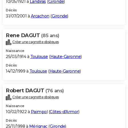
10/05/1921 à
Landiras
(
Gironde
)
Décès
31/07/2001 à
Arcachon
(
Gironde
)
Rene DAGUT
(85 ans)
Créer une cagnotte obsèques
Naissance
25/03/1914 à
Toulouse
(
Haute-Garonne
)
Décès
14/12/1999 à
Toulouse
(
Haute-Garonne
)
Robert DAGUT
(76 ans)
Créer une cagnotte obsèques
Naissance
10/02/1922 à
Paimpol
(
Côtes-d'Armor
)
Décès
25/11/1998 à
Mérignac
(
Gironde
)