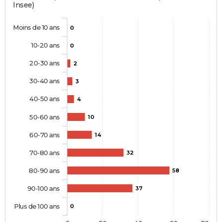
Insee)
Moins de 10 ans
0
10-20 ans
0
20-30 ans
2
30-40 ans
3
40-50 ans
4
50-60 ans
10
60-70 ans
14
70-80 ans
32
80-90 ans
58
90-100 ans
37
Plus de 100 ans
0