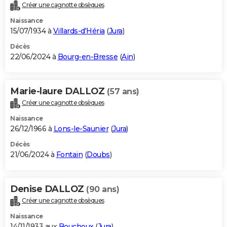
Créer une cagnotte obsèques
Naissance
15/07/1934 à
Villards-d'Héria
(
Jura
)
Décès
22/06/2024 à
Bourg-en-Bresse
(
Ain
)
Marie-laure DALLOZ
(57 ans)
Créer une cagnotte obsèques
Naissance
26/12/1966 à
Lons-le-Saunier
(
Jura
)
Décès
21/06/2024 à
Fontain
(
Doubs
)
Denise DALLOZ
(90 ans)
Créer une cagnotte obsèques
Naissance
14/11/1933 aux
Bouchoux
(
Jura
)