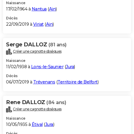
Naissance
17/02/1964 à
Nantua
(
Ain
)
Décès
22/09/2019 à
Viriat
(
Ain
)
Serge DALLOZ
(81 ans)
Créer une cagnotte obsèques
Naissance
11/02/1938 à
Lons-le-Saunier
(
Jura
)
Décès
06/07/2019 à
Trévenans
(
Territoire de Belfort
)
Rene DALLOZ
(84 ans)
Créer une cagnotte obsèques
Naissance
10/05/1935 à
Étival
(
Jura
)
Décès