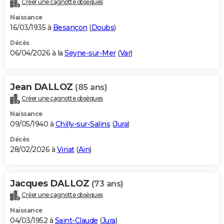
Créer une cagnotte obsèques
City break
Voyage de noces
Climat
Destinations
Voyage nature
Forum
+
PHOTO
Naissance
16/03/1935 à
Besançon
(
Doubs
)
GUIDES D'ACHAT
Décès
06/04/2026 à la
Seyne-sur-Mer
(
Var
)
BONS PLANS
CARTE DE VOEUX
Jean DALLOZ
(85 ans)
Carte Bonne année
Carte Pâques
Carte de Noël
Carte Saint-Valentin
Carte d'anniversaire
DICTIONNAIRE
Créer une cagnotte obsèques
Biographies
Expressions
Dictionnaire
Citations
Proverbes
PROGRAMME TV
Naissance
09/05/1940 à
Chilly-sur-Salins
(
Jura
)
COPAINS D'AVANT
Décès
28/02/2026 à
Viriat
(
Ain
)
Se connecter
Collèges
Universités
Service militaire
S'inscrire
Lycées
Primaires
Entreprises
Avis de recherche
AVIS DE DÉCÈS
FORUM
Jacques DALLOZ
(73 ans)
Lifestyle
Sport
Television
Cinema
Bricolage
Culture
Auto
Voyage
Créer une cagnotte obsèques
Naissance
04/03/1952 à
Saint-Claude
(
Jura
)