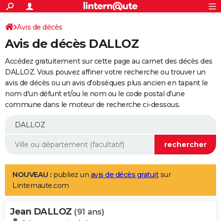
ACTUALITÉS
Connexion
S'inscrire
Avis de décès
Rechercher
Société
Education
Villes
Politique
Faits Divers
Monde
+
SPORT
Avis de décès DALLOZ
Football
Cyclisme
Forum
Coupe du monde 2026
Tennis
Rugby
CULTURE
Accédez gratuitement sur cette page au carnet des décès des
TNT
Cinéma
Musique
Programme TV
Streaming
Sorties cinéma
+
DALLOZ. Vous pouvez affiner votre recherche ou trouver un
FINANCE
avis de décès ou un avis d'obsèques plus ancien en tapant le
Impôts
Immobilier
Banque
Crédit
Retraite
Epargne
Risques naturels par ville
Assurance
AUTO
nom d'un défunt et/ou le nom ou le code postal d'une
commune dans le moteur de recherche ci-dessous.
Réserver un essai
Berlines
Forum auto
Essais
Citadines
SUV
+
HIGH-TECH
Meilleur smartphone
Ordinateurs
Guide high-tech
Mobiles
Internet
Jeux vidéo
+
BRICOLAGE
Aménagement intérieur
Cuisine
Jardinage
+
Forum
Extérieur
Salle de bains
Rangement
WEEK-END
Escapades
Expositions
Week-end nature
Guides de France
Patrimoine
Musées
+
LIFESTYLE
NOUVEAU :
publiez un
avis de décès gratuit
sur
Linternaute.com
Bien-être
Mode
+
Art de vivre
Loisirs
Modes de vie
SANTE
Jean DALLOZ
Guide de la santé
Médicaments
+
Alimentation
Maladies
Sommeil
(91 ans)
VOYAGE