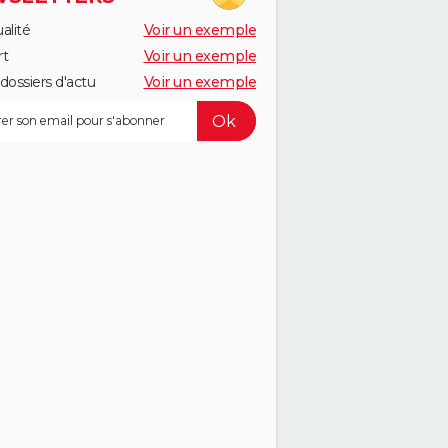
alité
Voir un exemple
rt
Voir un exemple
dossiers d'actu
Voir un exemple