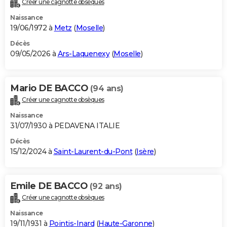
Créer une cagnotte obsèques
City break
Voyage de noces
Climat
Destinations
Voyage nature
Forum
+
PHOTO
Naissance
19/06/1972 à
Metz
(
Moselle
)
GUIDES D'ACHAT
Décès
09/05/2026 à
Ars-Laquenexy
(
Moselle
)
BONS PLANS
CARTE DE VOEUX
Mario DE BACCO
(94 ans)
Carte Bonne année
Carte Pâques
Carte de Noël
Carte Saint-Valentin
Carte d'anniversaire
DICTIONNAIRE
Créer une cagnotte obsèques
Biographies
Expressions
Dictionnaire
Citations
Proverbes
PROGRAMME TV
Naissance
31/07/1930 à PEDAVENA ITALIE
COPAINS D'AVANT
Décès
15/12/2024 à
Saint-Laurent-du-Pont
(
Isère
)
Se connecter
Collèges
Universités
Service militaire
S'inscrire
Lycées
Primaires
Entreprises
Avis de recherche
AVIS DE DÉCÈS
FORUM
Emile DE BACCO
(92 ans)
Lifestyle
Sport
Television
Cinema
Bricolage
Culture
Auto
Voyage
Créer une cagnotte obsèques
Naissance
19/11/1931 à
Pointis-Inard
(
Haute-Garonne
)