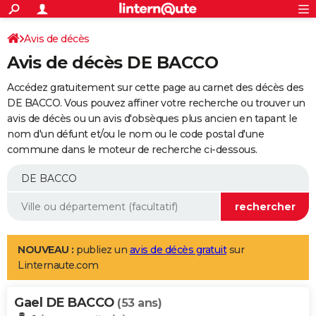
ACTUALITÉS
Connexion
S'inscrire
Avis de décès
Rechercher
Société
Education
Villes
Politique
Faits Divers
Monde
+
SPORT
Avis de décès DE BACCO
Football
Cyclisme
Forum
Coupe du monde 2026
Tennis
Rugby
CULTURE
Accédez gratuitement sur cette page au carnet des décès des
TNT
Cinéma
Musique
Programme TV
Streaming
Sorties cinéma
+
DE BACCO. Vous pouvez affiner votre recherche ou trouver un
FINANCE
avis de décès ou un avis d'obsèques plus ancien en tapant le
Impôts
Immobilier
Banque
Crédit
Retraite
Epargne
Risques naturels par ville
Assurance
AUTO
nom d'un défunt et/ou le nom ou le code postal d'une
commune dans le moteur de recherche ci-dessous.
Réserver un essai
Berlines
Forum auto
Essais
Citadines
SUV
+
HIGH-TECH
Meilleur smartphone
Ordinateurs
Guide high-tech
Mobiles
Internet
Jeux vidéo
+
BRICOLAGE
Aménagement intérieur
Cuisine
Jardinage
+
Forum
Extérieur
Salle de bains
Rangement
WEEK-END
Escapades
Expositions
Week-end nature
Guides de France
Patrimoine
Musées
+
LIFESTYLE
NOUVEAU :
publiez un
avis de décès gratuit
sur
Linternaute.com
Bien-être
Mode
+
Art de vivre
Loisirs
Modes de vie
SANTE
Gael DE BACCO
Guide de la santé
Médicaments
+
Alimentation
Maladies
Sommeil
(53 ans)
VOYAGE