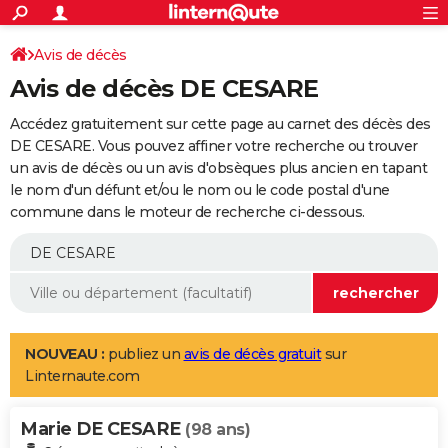
ACTUALITÉS
Connexion
S'inscrire
Avis de décès
Rechercher
Société
Education
Villes
Politique
Faits Divers
Monde
+
SPORT
Avis de décès DE CESARE
Football
Cyclisme
Forum
Coupe du monde 2026
Tennis
Rugby
CULTURE
Accédez gratuitement sur cette page au carnet des décès des
TNT
Cinéma
Musique
Programme TV
Streaming
Sorties cinéma
+
DE CESARE. Vous pouvez affiner votre recherche ou trouver
FINANCE
un avis de décès ou un avis d'obsèques plus ancien en tapant
Impôts
Immobilier
Banque
Crédit
Retraite
Epargne
Risques naturels par ville
Assurance
AUTO
le nom d'un défunt et/ou le nom ou le code postal d'une
commune dans le moteur de recherche ci-dessous.
Réserver un essai
Berlines
Forum auto
Essais
Citadines
SUV
+
HIGH-TECH
Meilleur smartphone
Ordinateurs
Guide high-tech
Mobiles
Internet
Jeux vidéo
+
BRICOLAGE
Aménagement intérieur
Cuisine
Jardinage
+
Forum
Extérieur
Salle de bains
Rangement
WEEK-END
Escapades
Expositions
Week-end nature
Guides de France
Patrimoine
Musées
+
LIFESTYLE
NOUVEAU :
publiez un
avis de décès gratuit
sur
Linternaute.com
Bien-être
Mode
+
Art de vivre
Loisirs
Modes de vie
SANTE
Marie DE CESARE
Guide de la santé
Médicaments
+
Alimentation
Maladies
Sommeil
(98 ans)
VOYAGE