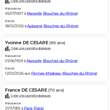
Créer une cagnotte obsèques
City break
Voyage de noces
Climat
Destinations
Voyage nature
Forum
+
PHOTO
Naissance
05/07/1927 à
Marseille
(
Bouches-du-Rhône
)
GUIDES D'ACHAT
Décès
18/03/2026 à
Aubagne
(
Bouches-du-Rhône
)
BONS PLANS
CARTE DE VOEUX
Yvonne DE CESARE
(96 ans)
Carte Bonne année
Carte Pâques
Carte de Noël
Carte Saint-Valentin
Carte d'anniversaire
DICTIONNAIRE
Créer une cagnotte obsèques
Biographies
Expressions
Dictionnaire
Citations
Proverbes
PROGRAMME TV
Naissance
01/06/1929 à
Marseille
(
Bouches-du-Rhône
)
COPAINS D'AVANT
Décès
12/02/2026 aux
Pennes-Mirabeau
(
Bouches-du-Rhône
)
Se connecter
Collèges
Universités
Service militaire
S'inscrire
Lycées
Primaires
Entreprises
Avis de recherche
AVIS DE DÉCÈS
FORUM
France DE CESARE
(70 ans)
Lifestyle
Sport
Television
Cinema
Bricolage
Culture
Auto
Voyage
Créer une cagnotte obsèques
Naissance
21/11/1955 à
Paris
(
Paris
)