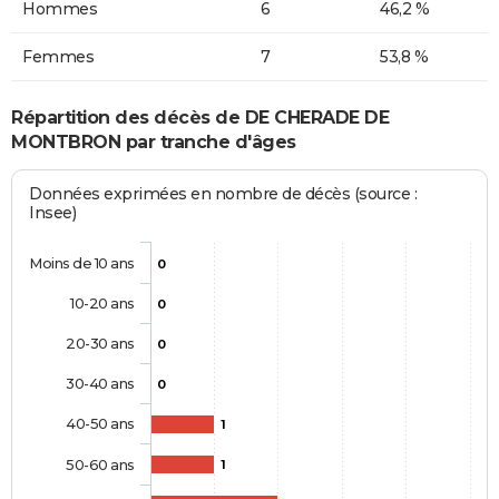
Hommes
6
46,2 %
Femmes
7
53,8 %
Répartition des décès de DE CHERADE DE
MONTBRON par tranche d'âges
Données exprimées en nombre de décès (source :
Insee)
Moins de 10 ans
0
10-20 ans
0
20-30 ans
0
30-40 ans
0
40-50 ans
1
50-60 ans
1