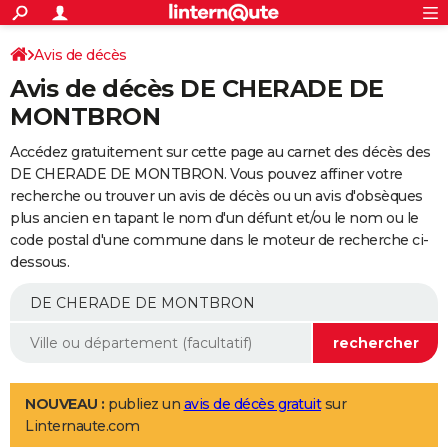
ACTUALITÉS
Connexion
S'inscrire
Avis de décès
Rechercher
Société
Education
Villes
Politique
Faits Divers
Monde
+
SPORT
Avis de décès DE CHERADE DE
Football
Cyclisme
Forum
Coupe du monde 2026
Tennis
Rugby
CULTURE
MONTBRON
TNT
Cinéma
Musique
Programme TV
Streaming
Sorties cinéma
+
FINANCE
Accédez gratuitement sur cette page au carnet des décès des
DE CHERADE DE MONTBRON. Vous pouvez affiner votre
Impôts
Immobilier
Banque
Crédit
Retraite
Epargne
Risques naturels par ville
Assurance
AUTO
recherche ou trouver un avis de décès ou un avis d'obsèques
plus ancien en tapant le nom d'un défunt et/ou le nom ou le
Réserver un essai
Berlines
Forum auto
Essais
Citadines
SUV
+
HIGH-TECH
code postal d'une commune dans le moteur de recherche ci-
dessous.
Meilleur smartphone
Ordinateurs
Guide high-tech
Mobiles
Internet
Jeux vidéo
+
BRICOLAGE
Aménagement intérieur
Cuisine
Jardinage
+
Forum
Extérieur
Salle de bains
Rangement
WEEK-END
Escapades
Expositions
Week-end nature
Guides de France
Patrimoine
Musées
+
LIFESTYLE
Bien-être
Mode
+
Art de vivre
Loisirs
Modes de vie
SANTE
NOUVEAU :
publiez un
avis de décès gratuit
sur
Linternaute.com
Guide de la santé
Médicaments
+
Alimentation
Maladies
Sommeil
VOYAGE