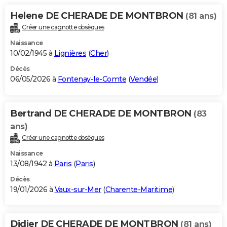
City break
Voyage de noces
Climat
Destinations
Voyage nature
Forum
+
PHOTO
Helene DE CHERADE DE MONTBRON
(81 ans)
Créer une cagnotte obsèques
GUIDES D'ACHAT
Naissance
10/02/1945 à
Lignières
(
Cher
)
BONS PLANS
Décès
CARTE DE VOEUX
06/05/2026 à
Fontenay-le-Comte
(
Vendée
)
Carte Bonne année
Carte Pâques
Carte de Noël
Carte Saint-Valentin
Carte d'anniversaire
DICTIONNAIRE
Bertrand DE CHERADE DE MONTBRON
Biographies
Expressions
Dictionnaire
Citations
Proverbes
(83
PROGRAMME TV
ans)
COPAINS D'AVANT
Créer une cagnotte obsèques
Naissance
Se connecter
Collèges
Universités
Service militaire
S'inscrire
Lycées
Primaires
Entreprises
Avis de recherche
AVIS DE DÉCÈS
13/08/1942 à
Paris
(
Paris
)
FORUM
Décès
19/01/2026 à
Vaux-sur-Mer
(
Charente-Maritime
)
Lifestyle
Sport
Television
Cinema
Bricolage
Culture
Auto
Voyage
Didier DE CHERADE DE MONTBRON
(81 ans)