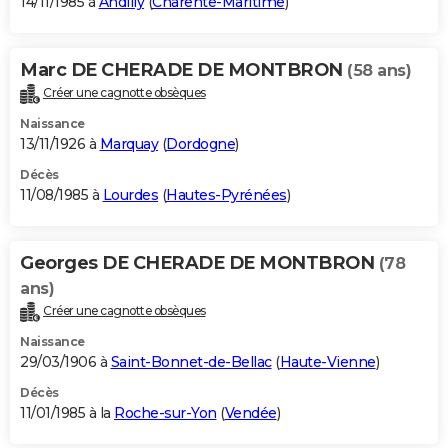
14/11/1985 à
Andilly
(
Charente-Maritime
)
Marc DE CHERADE DE MONTBRON
(58 ans)
Créer une cagnotte obsèques
Naissance
13/11/1926 à
Marquay
(
Dordogne
)
Décès
11/08/1985 à
Lourdes
(
Hautes-Pyrénées
)
Georges DE CHERADE DE MONTBRON
(78
ans)
Créer une cagnotte obsèques
Naissance
29/03/1906 à
Saint-Bonnet-de-Bellac
(
Haute-Vienne
)
Décès
11/01/1985 à la
Roche-sur-Yon
(
Vendée
)