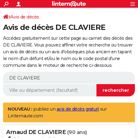
ACTUALITÉS
Connexion
S'inscrire
Avis de décès
Rechercher
Société
Education
Villes
Politique
Faits Divers
Monde
+
SPORT
Avis de décès DE CLAVIERE
Football
Cyclisme
Forum
Coupe du monde 2026
Tennis
Rugby
CULTURE
Accédez gratuitement sur cette page au carnet des décès des
TNT
Cinéma
Musique
Programme TV
Streaming
Sorties cinéma
+
DE CLAVIERE. Vous pouvez affiner votre recherche ou trouver
FINANCE
un avis de décès ou un avis d'obsèques plus ancien en tapant
Impôts
Immobilier
Banque
Crédit
Retraite
Epargne
Risques naturels par ville
Assurance
AUTO
le nom d'un défunt et/ou le nom ou le code postal d'une
commune dans le moteur de recherche ci-dessous.
Réserver un essai
Berlines
Forum auto
Essais
Citadines
SUV
+
HIGH-TECH
Meilleur smartphone
Ordinateurs
Guide high-tech
Mobiles
Internet
Jeux vidéo
+
BRICOLAGE
Aménagement intérieur
Cuisine
Jardinage
+
Forum
Extérieur
Salle de bains
Rangement
WEEK-END
Escapades
Expositions
Week-end nature
Guides de France
Patrimoine
Musées
+
LIFESTYLE
NOUVEAU :
publiez un
avis de décès gratuit
sur
Linternaute.com
Bien-être
Mode
+
Art de vivre
Loisirs
Modes de vie
SANTE
Arnaud DE CLAVIERE
Guide de la santé
Médicaments
+
Alimentation
Maladies
Sommeil
(90 ans)
VOYAGE