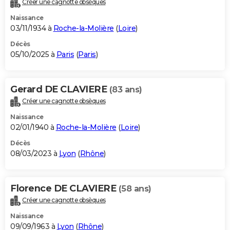
Créer une cagnotte obsèques
City break
Voyage de noces
Climat
Destinations
Voyage nature
Forum
+
PHOTO
Naissance
03/11/1934 à
Roche-la-Molière
(
Loire
)
GUIDES D'ACHAT
Décès
05/10/2025 à
Paris
(
Paris
)
BONS PLANS
CARTE DE VOEUX
Gerard DE CLAVIERE
(83 ans)
Carte Bonne année
Carte Pâques
Carte de Noël
Carte Saint-Valentin
Carte d'anniversaire
DICTIONNAIRE
Créer une cagnotte obsèques
Biographies
Expressions
Dictionnaire
Citations
Proverbes
PROGRAMME TV
Naissance
02/01/1940 à
Roche-la-Molière
(
Loire
)
COPAINS D'AVANT
Décès
08/03/2023 à
Lyon
(
Rhône
)
Se connecter
Collèges
Universités
Service militaire
S'inscrire
Lycées
Primaires
Entreprises
Avis de recherche
AVIS DE DÉCÈS
FORUM
Florence DE CLAVIERE
(58 ans)
Lifestyle
Sport
Television
Cinema
Bricolage
Culture
Auto
Voyage
Créer une cagnotte obsèques
Naissance
09/09/1963 à
Lyon
(
Rhône
)