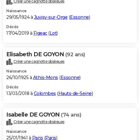
Créer une cagnotte obsèques
City break
Voyage de noces
Climat
Destinations
Voyage nature
Forum
+
PHOTO
Naissance
29/05/1924 à
Juvisy-sur-Orge
(
Essonne
)
GUIDES D'ACHAT
Décès
17/04/2019 à
Figeac
(
Lot
)
BONS PLANS
CARTE DE VOEUX
Elisabeth DE GOYON
(92 ans)
Carte Bonne année
Carte Pâques
Carte de Noël
Carte Saint-Valentin
Carte d'anniversaire
DICTIONNAIRE
Créer une cagnotte obsèques
Biographies
Expressions
Dictionnaire
Citations
Proverbes
PROGRAMME TV
Naissance
26/10/1925 à
Athis-Mons
(
Essonne
)
COPAINS D'AVANT
Décès
13/03/2018 à
Colombes
(
Hauts-de-Seine
)
Se connecter
Collèges
Universités
Service militaire
S'inscrire
Lycées
Primaires
Entreprises
Avis de recherche
AVIS DE DÉCÈS
FORUM
Isabelle DE GOYON
(74 ans)
Lifestyle
Sport
Television
Cinema
Bricolage
Culture
Auto
Voyage
Créer une cagnotte obsèques
Naissance
25/01/1941 à
Paris
(
Paris
)