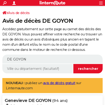
ACTUALITÉS
Connexion
S'inscrire
Avis de décès
Rechercher
Société
Education
Villes
Politique
Faits Divers
Monde
+
SPORT
Avis de décès DE GOYON
Football
Cyclisme
Forum
Coupe du monde 2026
Tennis
Rugby
CULTURE
Accédez gratuitement sur cette page au carnet des décès des
TNT
Cinéma
Musique
Programme TV
Streaming
Sorties cinéma
+
DE GOYON. Vous pouvez affiner votre recherche ou trouver un
FINANCE
avis de décès ou un avis d'obsèques plus ancien en tapant le
Impôts
Immobilier
Banque
Crédit
Retraite
Epargne
Risques naturels par ville
Assurance
AUTO
nom d'un défunt et/ou le nom ou le code postal d'une
commune dans le moteur de recherche ci-dessous.
Réserver un essai
Berlines
Forum auto
Essais
Citadines
SUV
+
HIGH-TECH
Meilleur smartphone
Ordinateurs
Guide high-tech
Mobiles
Internet
Jeux vidéo
+
BRICOLAGE
Aménagement intérieur
Cuisine
Jardinage
+
Forum
Extérieur
Salle de bains
Rangement
WEEK-END
Escapades
Expositions
Week-end nature
Guides de France
Patrimoine
Musées
+
LIFESTYLE
NOUVEAU :
publiez un
avis de décès gratuit
sur
Linternaute.com
Bien-être
Mode
+
Art de vivre
Loisirs
Modes de vie
SANTE
Genevieve DE GOYON
Guide de la santé
Médicaments
+
Alimentation
Maladies
Sommeil
(94 ans)
VOYAGE