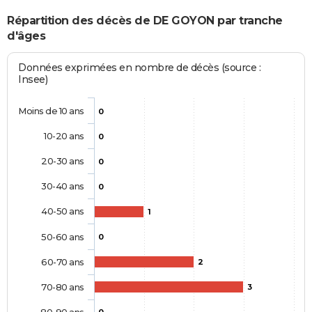
Répartition des décès de DE GOYON par tranche
d'âges
Données exprimées en nombre de décès (source :
Insee)
Moins de 10 ans
0
10-20 ans
0
20-30 ans
0
30-40 ans
0
40-50 ans
1
50-60 ans
0
60-70 ans
2
70-80 ans
3