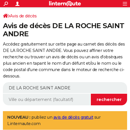
ACTUALITÉS
Connexion
S'inscrire
Avis de décès
Rechercher
Société
Education
Villes
Politique
Faits Divers
Monde
+
SPORT
Avis de décès DE LA ROCHE SAINT
Football
Cyclisme
Forum
Coupe du monde 2026
Tennis
Rugby
CULTURE
ANDRE
TNT
Cinéma
Musique
Programme TV
Streaming
Sorties cinéma
+
FINANCE
Accédez gratuitement sur cette page au carnet des décès des
DE LA ROCHE SAINT ANDRE. Vous pouvez affiner votre
Impôts
Immobilier
Banque
Crédit
Retraite
Epargne
Risques naturels par ville
Assurance
AUTO
recherche ou trouver un avis de décès ou un avis d'obsèques
plus ancien en tapant le nom d'un défunt et/ou le nom ou le
Réserver un essai
Berlines
Forum auto
Essais
Citadines
SUV
+
HIGH-TECH
code postal d'une commune dans le moteur de recherche ci-
dessous.
Meilleur smartphone
Ordinateurs
Guide high-tech
Mobiles
Internet
Jeux vidéo
+
BRICOLAGE
Aménagement intérieur
Cuisine
Jardinage
+
Forum
Extérieur
Salle de bains
Rangement
WEEK-END
Escapades
Expositions
Week-end nature
Guides de France
Patrimoine
Musées
+
LIFESTYLE
Bien-être
Mode
+
Art de vivre
Loisirs
Modes de vie
SANTE
NOUVEAU :
publiez un
avis de décès gratuit
sur
Linternaute.com
Guide de la santé
Médicaments
+
Alimentation
Maladies
Sommeil
VOYAGE