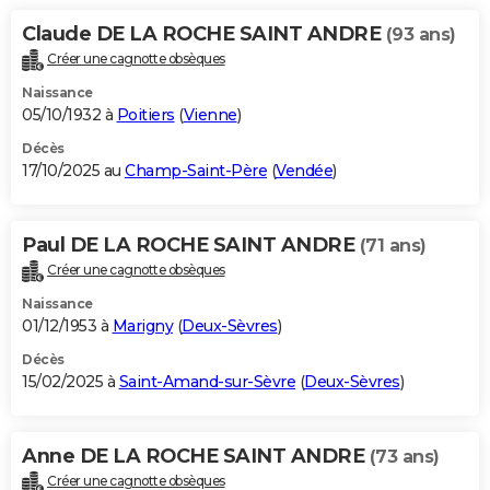
City break
Voyage de noces
Climat
Destinations
Voyage nature
Forum
+
PHOTO
Claude DE LA ROCHE SAINT ANDRE
(93 ans)
Créer une cagnotte obsèques
GUIDES D'ACHAT
Naissance
05/10/1932 à
Poitiers
(
Vienne
)
BONS PLANS
Décès
CARTE DE VOEUX
17/10/2025 au
Champ-Saint-Père
(
Vendée
)
Carte Bonne année
Carte Pâques
Carte de Noël
Carte Saint-Valentin
Carte d'anniversaire
DICTIONNAIRE
Paul DE LA ROCHE SAINT ANDRE
Biographies
Expressions
Dictionnaire
Citations
Proverbes
(71 ans)
PROGRAMME TV
Créer une cagnotte obsèques
COPAINS D'AVANT
Naissance
01/12/1953 à
Marigny
(
Deux-Sèvres
)
Se connecter
Collèges
Universités
Service militaire
S'inscrire
Lycées
Primaires
Entreprises
Avis de recherche
AVIS DE DÉCÈS
Décès
15/02/2025 à
Saint-Amand-sur-Sèvre
(
Deux-Sèvres
)
FORUM
Lifestyle
Sport
Television
Cinema
Bricolage
Culture
Auto
Voyage
Anne DE LA ROCHE SAINT ANDRE
(73 ans)
Créer une cagnotte obsèques