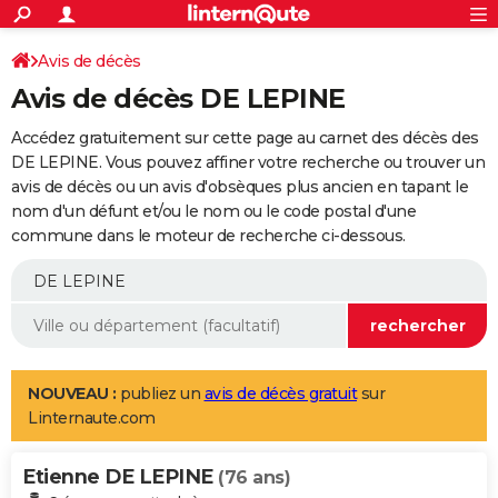
ACTUALITÉS
Connexion
S'inscrire
Avis de décès
Rechercher
Société
Education
Villes
Politique
Faits Divers
Monde
+
SPORT
Avis de décès DE LEPINE
Football
Cyclisme
Forum
Coupe du monde 2026
Tennis
Rugby
CULTURE
Accédez gratuitement sur cette page au carnet des décès des
TNT
Cinéma
Musique
Programme TV
Streaming
Sorties cinéma
+
DE LEPINE. Vous pouvez affiner votre recherche ou trouver un
FINANCE
avis de décès ou un avis d'obsèques plus ancien en tapant le
Impôts
Immobilier
Banque
Crédit
Retraite
Epargne
Risques naturels par ville
Assurance
AUTO
nom d'un défunt et/ou le nom ou le code postal d'une
commune dans le moteur de recherche ci-dessous.
Réserver un essai
Berlines
Forum auto
Essais
Citadines
SUV
+
HIGH-TECH
Meilleur smartphone
Ordinateurs
Guide high-tech
Mobiles
Internet
Jeux vidéo
+
BRICOLAGE
Aménagement intérieur
Cuisine
Jardinage
+
Forum
Extérieur
Salle de bains
Rangement
WEEK-END
Escapades
Expositions
Week-end nature
Guides de France
Patrimoine
Musées
+
LIFESTYLE
NOUVEAU :
publiez un
avis de décès gratuit
sur
Linternaute.com
Bien-être
Mode
+
Art de vivre
Loisirs
Modes de vie
SANTE
Etienne DE LEPINE
Guide de la santé
Médicaments
+
Alimentation
Maladies
Sommeil
(76 ans)
VOYAGE