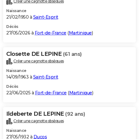
Créer une cagnotte obsèques
City break
Voyage de noces
Climat
Destinations
Voyage nature
Forum
+
PHOTO
Naissance
21/02/1950 à
Saint-Esprit
GUIDES D'ACHAT
Décès
27/05/2026 à
Fort-de-France
(
Martinique
)
BONS PLANS
CARTE DE VOEUX
Closette DE LEPINE
(61 ans)
Carte Bonne année
Carte Pâques
Carte de Noël
Carte Saint-Valentin
Carte d'anniversaire
DICTIONNAIRE
Créer une cagnotte obsèques
Biographies
Expressions
Dictionnaire
Citations
Proverbes
PROGRAMME TV
Naissance
14/09/1963 à
Saint-Esprit
COPAINS D'AVANT
Décès
22/06/2025 à
Fort-de-France
(
Martinique
)
Se connecter
Collèges
Universités
Service militaire
S'inscrire
Lycées
Primaires
Entreprises
Avis de recherche
AVIS DE DÉCÈS
FORUM
Ildeberte DE LEPINE
(92 ans)
Lifestyle
Sport
Television
Cinema
Bricolage
Culture
Auto
Voyage
Créer une cagnotte obsèques
Naissance
27/05/1932 à
Ducos