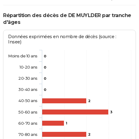
Répartition des décès de DE MUYLDER par tranche
d'âges
Données exprimées en nombre de décès (source :
Insee)
Moins de 10 ans
0
10-20 ans
0
20-30 ans
0
30-40 ans
0
40-50 ans
2
50-60 ans
3
60-70 ans
1
70-80 ans
2