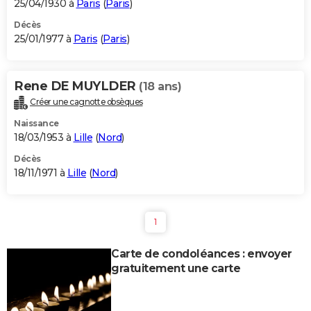
25/04/1930 à
Paris
(
Paris
)
Décès
25/01/1977 à
Paris
(
Paris
)
Rene DE MUYLDER
(18 ans)
Créer une cagnotte obsèques
Naissance
18/03/1953 à
Lille
(
Nord
)
Décès
18/11/1971 à
Lille
(
Nord
)
1
Carte de condoléances : envoyer
gratuitement une carte