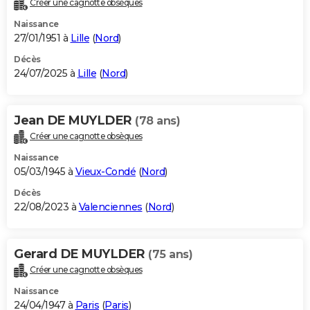
Créer une cagnotte obsèques
City break
Voyage de noces
Climat
Destinations
Voyage nature
Forum
+
PHOTO
Naissance
27/01/1951 à
Lille
(
Nord
)
GUIDES D'ACHAT
Décès
24/07/2025 à
Lille
(
Nord
)
BONS PLANS
CARTE DE VOEUX
Jean DE MUYLDER
(78 ans)
Carte Bonne année
Carte Pâques
Carte de Noël
Carte Saint-Valentin
Carte d'anniversaire
DICTIONNAIRE
Créer une cagnotte obsèques
Biographies
Expressions
Dictionnaire
Citations
Proverbes
PROGRAMME TV
Naissance
05/03/1945 à
Vieux-Condé
(
Nord
)
COPAINS D'AVANT
Décès
22/08/2023 à
Valenciennes
(
Nord
)
Se connecter
Collèges
Universités
Service militaire
S'inscrire
Lycées
Primaires
Entreprises
Avis de recherche
AVIS DE DÉCÈS
FORUM
Gerard DE MUYLDER
(75 ans)
Lifestyle
Sport
Television
Cinema
Bricolage
Culture
Auto
Voyage
Créer une cagnotte obsèques
Naissance
24/04/1947 à
Paris
(
Paris
)