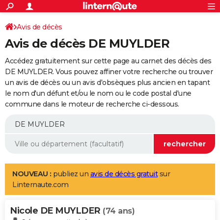
ACTUALITÉS
Connexion
S'inscrire
Avis de décès
Rechercher
Société
Education
Villes
Politique
Faits Divers
Monde
+
SPORT
Avis de décès DE MUYLDER
Football
Cyclisme
Forum
Coupe du monde 2026
Tennis
Rugby
CULTURE
Accédez gratuitement sur cette page au carnet des décès des
TNT
Cinéma
Musique
Programme TV
Streaming
Sorties cinéma
+
DE MUYLDER. Vous pouvez affiner votre recherche ou trouver
FINANCE
un avis de décès ou un avis d'obsèques plus ancien en tapant
Impôts
Immobilier
Banque
Crédit
Retraite
Epargne
Risques naturels par ville
Assurance
AUTO
le nom d'un défunt et/ou le nom ou le code postal d'une
commune dans le moteur de recherche ci-dessous.
Réserver un essai
Berlines
Forum auto
Essais
Citadines
SUV
+
HIGH-TECH
Meilleur smartphone
Ordinateurs
Guide high-tech
Mobiles
Internet
Jeux vidéo
+
BRICOLAGE
Aménagement intérieur
Cuisine
Jardinage
+
Forum
Extérieur
Salle de bains
Rangement
WEEK-END
Escapades
Expositions
Week-end nature
Guides de France
Patrimoine
Musées
+
LIFESTYLE
NOUVEAU :
publiez un
avis de décès gratuit
sur
Linternaute.com
Bien-être
Mode
+
Art de vivre
Loisirs
Modes de vie
SANTE
Nicole DE MUYLDER
Guide de la santé
Médicaments
+
Alimentation
Maladies
Sommeil
(74 ans)
VOYAGE