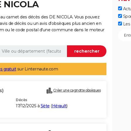
E NICOLA
Actu
Spo
 au carnet des décès des DE NICOLA. Vous pouvez
 avis de décès ou un avis d'obsèques plus ancien en
Les 
nom ou le code postal d'une commune dans le moteur
s gratuit
sur Linternaute.com
s)
Créer une cagnotte obsèques
Décès
17/12/2025 à
Sète
(
Hérault
)