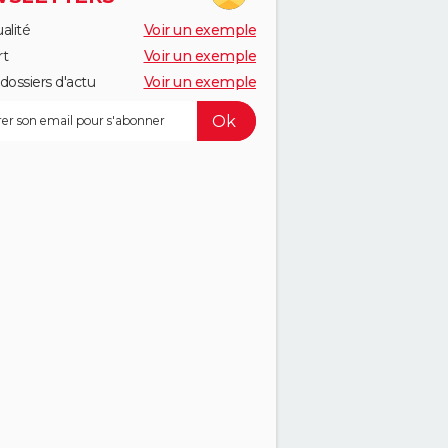
alité
Voir un exemple
rt
Voir un exemple
dossiers d'actu
Voir un exemple