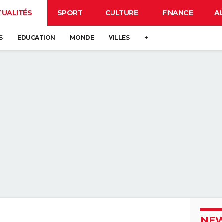
TUALITÉS
SPORT
CULTURE
FINANCE
A
S
EDUCATION
MONDE
VILLES
+
NEW