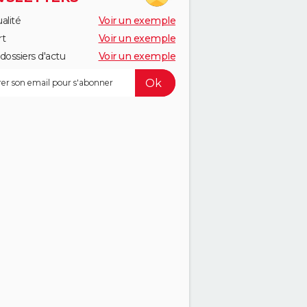
alité
Voir un exemple
rt
Voir un exemple
dossiers d'actu
Voir un exemple