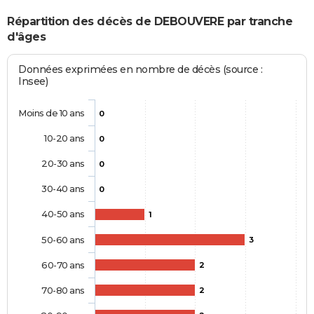
Répartition des décès de DEBOUVERE par tranche
d'âges
Données exprimées en nombre de décès (source :
Insee)
Moins de 10 ans
0
10-20 ans
0
20-30 ans
0
30-40 ans
0
40-50 ans
1
50-60 ans
3
60-70 ans
2
70-80 ans
2