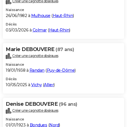
Créer une cagnotte obsèques
City break
Voyage de noces
Climat
Destinations
Voyage nature
Forum
+
PHOTO
Naissance
26/06/1982 à
Mulhouse
(
Haut-Rhin
)
GUIDES D'ACHAT
Décès
03/03/2026 à
Colmar
(
Haut-Rhin
)
BONS PLANS
CARTE DE VOEUX
Marie DEBOUVERE
(87 ans)
Carte Bonne année
Carte Pâques
Carte de Noël
Carte Saint-Valentin
Carte d'anniversaire
DICTIONNAIRE
Créer une cagnotte obsèques
Biographies
Expressions
Dictionnaire
Citations
Proverbes
PROGRAMME TV
Naissance
19/01/1938 à
Randan
(
Puy-de-Dôme
)
COPAINS D'AVANT
Décès
10/05/2025 à
Vichy
(
Allier
)
Se connecter
Collèges
Universités
Service militaire
S'inscrire
Lycées
Primaires
Entreprises
Avis de recherche
AVIS DE DÉCÈS
FORUM
Denise DEBOUVERE
(96 ans)
Lifestyle
Sport
Television
Cinema
Bricolage
Culture
Auto
Voyage
Créer une cagnotte obsèques
Naissance
01/01/1923 à
Bondues
(
Nord
)