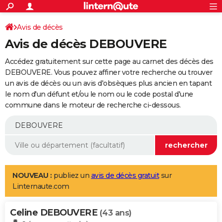
ACTUALITÉS
Connexion
S'inscrire
Avis de décès
Rechercher
Société
Education
Villes
Politique
Faits Divers
Monde
+
SPORT
Avis de décès DEBOUVERE
Football
Cyclisme
Forum
Coupe du monde 2026
Tennis
Rugby
CULTURE
Accédez gratuitement sur cette page au carnet des décès des
TNT
Cinéma
Musique
Programme TV
Streaming
Sorties cinéma
+
DEBOUVERE. Vous pouvez affiner votre recherche ou trouver
FINANCE
un avis de décès ou un avis d'obsèques plus ancien en tapant
Impôts
Immobilier
Banque
Crédit
Retraite
Epargne
Risques naturels par ville
Assurance
AUTO
le nom d'un défunt et/ou le nom ou le code postal d'une
commune dans le moteur de recherche ci-dessous.
Réserver un essai
Berlines
Forum auto
Essais
Citadines
SUV
+
HIGH-TECH
Meilleur smartphone
Ordinateurs
Guide high-tech
Mobiles
Internet
Jeux vidéo
+
BRICOLAGE
Aménagement intérieur
Cuisine
Jardinage
+
Forum
Extérieur
Salle de bains
Rangement
WEEK-END
Escapades
Expositions
Week-end nature
Guides de France
Patrimoine
Musées
+
LIFESTYLE
NOUVEAU :
publiez un
avis de décès gratuit
sur
Linternaute.com
Bien-être
Mode
+
Art de vivre
Loisirs
Modes de vie
SANTE
Celine DEBOUVERE
Guide de la santé
Médicaments
+
Alimentation
Maladies
Sommeil
(43 ans)
VOYAGE