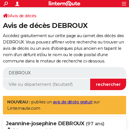
ACTUALITÉS
Connexion
S'inscrire
Avis de décès
Rechercher
Société
Education
Villes
Politique
Faits Divers
Monde
+
SPORT
Avis de décès DEBROUX
Football
Cyclisme
Forum
Coupe du monde 2026
Tennis
Rugby
CULTURE
Accédez gratuitement sur cette page au carnet des décès des
TNT
Cinéma
Musique
Programme TV
Streaming
Sorties cinéma
+
DEBROUX. Vous pouvez affiner votre recherche ou trouver un
FINANCE
avis de décès ou un avis d'obsèques plus ancien en tapant le
Impôts
Immobilier
Banque
Crédit
Retraite
Epargne
Risques naturels par ville
Assurance
AUTO
nom d'un défunt et/ou le nom ou le code postal d'une
commune dans le moteur de recherche ci-dessous.
Réserver un essai
Berlines
Forum auto
Essais
Citadines
SUV
+
HIGH-TECH
Meilleur smartphone
Ordinateurs
Guide high-tech
Mobiles
Internet
Jeux vidéo
+
BRICOLAGE
Aménagement intérieur
Cuisine
Jardinage
+
Forum
Extérieur
Salle de bains
Rangement
WEEK-END
Escapades
Expositions
Week-end nature
Guides de France
Patrimoine
Musées
+
LIFESTYLE
NOUVEAU :
publiez un
avis de décès gratuit
sur
Linternaute.com
Bien-être
Mode
+
Art de vivre
Loisirs
Modes de vie
SANTE
Jeannine-josephine DEBROUX
Guide de la santé
Médicaments
+
Alimentation
Maladies
Sommeil
(97 ans)
VOYAGE