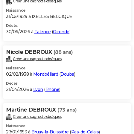
Créer une cagnotte obsèques
City break
Voyage de noces
Climat
Destinations
Voyage nature
Forum
+
PHOTO
Naissance
31/05/1929 à IXELLES BELGIQUE
GUIDES D'ACHAT
Décès
30/06/2026 à
Talence
(
Gironde
)
BONS PLANS
CARTE DE VOEUX
Nicole DEBROUX
(88 ans)
Carte Bonne année
Carte Pâques
Carte de Noël
Carte Saint-Valentin
Carte d'anniversaire
DICTIONNAIRE
Créer une cagnotte obsèques
Biographies
Expressions
Dictionnaire
Citations
Proverbes
PROGRAMME TV
Naissance
02/02/1938 à
Montbéliard
(
Doubs
)
COPAINS D'AVANT
Décès
21/04/2026 à
Lyon
(
Rhône
)
Se connecter
Collèges
Universités
Service militaire
S'inscrire
Lycées
Primaires
Entreprises
Avis de recherche
AVIS DE DÉCÈS
FORUM
Martine DEBROUX
(73 ans)
Lifestyle
Sport
Television
Cinema
Bricolage
Culture
Auto
Voyage
Créer une cagnotte obsèques
Naissance
27/01/1953 à
Bruay-la-Buissière
(
Pas-de-Calais
)