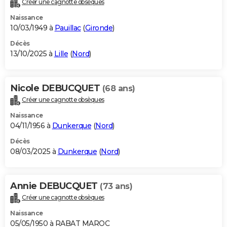
Créer une cagnotte obsèques
City break
Voyage de noces
Climat
Destinations
Voyage nature
Forum
+
PHOTO
Naissance
10/03/1949 à
Pauillac
(
Gironde
)
GUIDES D'ACHAT
Décès
13/10/2025 à
Lille
(
Nord
)
BONS PLANS
CARTE DE VOEUX
Nicole DEBUCQUET
(68 ans)
Carte Bonne année
Carte Pâques
Carte de Noël
Carte Saint-Valentin
Carte d'anniversaire
DICTIONNAIRE
Créer une cagnotte obsèques
Biographies
Expressions
Dictionnaire
Citations
Proverbes
PROGRAMME TV
Naissance
04/11/1956 à
Dunkerque
(
Nord
)
COPAINS D'AVANT
Décès
08/03/2025 à
Dunkerque
(
Nord
)
Se connecter
Collèges
Universités
Service militaire
S'inscrire
Lycées
Primaires
Entreprises
Avis de recherche
AVIS DE DÉCÈS
FORUM
Annie DEBUCQUET
(73 ans)
Lifestyle
Sport
Television
Cinema
Bricolage
Culture
Auto
Voyage
Créer une cagnotte obsèques
Naissance
05/05/1950 à RABAT MAROC