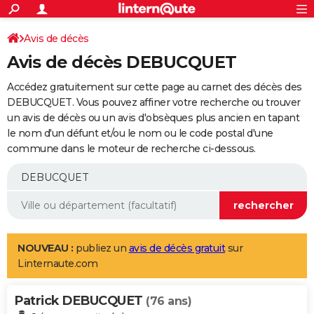
ACTUALITÉS
Connexion
S'inscrire
Avis de décès
Rechercher
Société
Education
Villes
Politique
Faits Divers
Monde
+
SPORT
Avis de décès DEBUCQUET
Football
Cyclisme
Forum
Coupe du monde 2026
Tennis
Rugby
CULTURE
Accédez gratuitement sur cette page au carnet des décès des
TNT
Cinéma
Musique
Programme TV
Streaming
Sorties cinéma
+
DEBUCQUET. Vous pouvez affiner votre recherche ou trouver
FINANCE
un avis de décès ou un avis d'obsèques plus ancien en tapant
Impôts
Immobilier
Banque
Crédit
Retraite
Epargne
Risques naturels par ville
Assurance
AUTO
le nom d'un défunt et/ou le nom ou le code postal d'une
commune dans le moteur de recherche ci-dessous.
Réserver un essai
Berlines
Forum auto
Essais
Citadines
SUV
+
HIGH-TECH
Meilleur smartphone
Ordinateurs
Guide high-tech
Mobiles
Internet
Jeux vidéo
+
BRICOLAGE
Aménagement intérieur
Cuisine
Jardinage
+
Forum
Extérieur
Salle de bains
Rangement
WEEK-END
Escapades
Expositions
Week-end nature
Guides de France
Patrimoine
Musées
+
LIFESTYLE
NOUVEAU :
publiez un
avis de décès gratuit
sur
Linternaute.com
Bien-être
Mode
+
Art de vivre
Loisirs
Modes de vie
SANTE
Patrick DEBUCQUET
Guide de la santé
Médicaments
+
Alimentation
Maladies
Sommeil
(76 ans)
VOYAGE