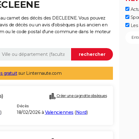
DECLEENE
Actu
Spo
e au carnet des décès des DECLEENE. Vous pouvez
 avis de décès ou un avis d'obsèques plus ancien en
Les 
nom ou le code postal d'une commune dans le moteur
s gratuit
sur Linternaute.com
s)
Créer une cagnotte obsèques
Décès
d
)
18/02/2026 à
Valenciennes
(
Nord
)