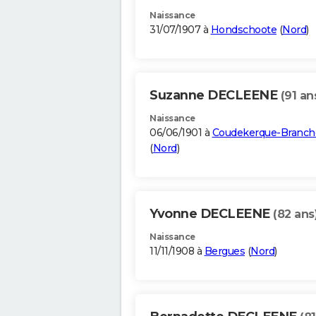
Naissance
31/07/1907 à
Hondschoote
(
Nord
)
Suzanne DECLEENE
(91 an
Naissance
06/06/1901 à
Coudekerque-Branch
(
Nord
)
Yvonne DECLEENE
(82 ans
Naissance
11/11/1908 à
Bergues
(
Nord
)