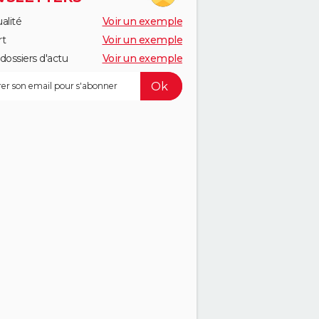
alité
Voir un exemple
rt
Voir un exemple
dossiers d'actu
Voir un exemple