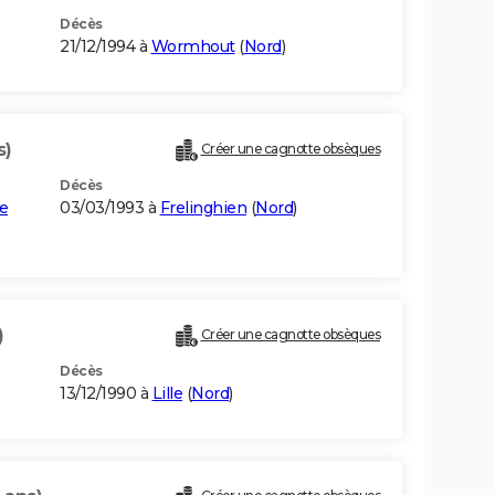
Décès
21/12/1994 à
Wormhout
(
Nord
)
s)
Créer une cagnotte obsèques
Décès
e
03/03/1993 à
Frelinghien
(
Nord
)
)
Créer une cagnotte obsèques
Décès
13/12/1990 à
Lille
(
Nord
)