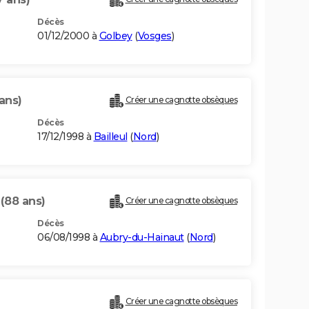
Décès
01/12/2000 à
Golbey
(
Vosges
)
ans)
Créer une cagnotte obsèques
Décès
17/12/1998 à
Bailleul
(
Nord
)
E
(88 ans)
Créer une cagnotte obsèques
Décès
06/08/1998 à
Aubry-du-Hainaut
(
Nord
)
Créer une cagnotte obsèques