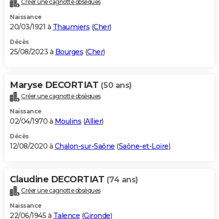
Créer une cagnotte obsèques
City break
Voyage de noces
Climat
Destinations
Voyage nature
Forum
+
PHOTO
Naissance
20/03/1921 à
Thaumiers
(
Cher
)
GUIDES D'ACHAT
Décès
25/08/2023 à
Bourges
(
Cher
)
BONS PLANS
CARTE DE VOEUX
Maryse DECORTIAT
(50 ans)
Carte Bonne année
Carte Pâques
Carte de Noël
Carte Saint-Valentin
Carte d'anniversaire
DICTIONNAIRE
Créer une cagnotte obsèques
Biographies
Expressions
Dictionnaire
Citations
Proverbes
PROGRAMME TV
Naissance
02/04/1970 à
Moulins
(
Allier
)
COPAINS D'AVANT
Décès
12/08/2020 à
Chalon-sur-Saône
(
Saône-et-Loire
)
Se connecter
Collèges
Universités
Service militaire
S'inscrire
Lycées
Primaires
Entreprises
Avis de recherche
AVIS DE DÉCÈS
FORUM
Claudine DECORTIAT
(74 ans)
Lifestyle
Sport
Television
Cinema
Bricolage
Culture
Auto
Voyage
Créer une cagnotte obsèques
Naissance
22/06/1945 à
Talence
(
Gironde
)