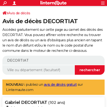
ACTUALITÉS
Connexion
S'inscrire
Avis de décès
Rechercher
Société
Education
Villes
Politique
Faits Divers
Monde
+
SPORT
Avis de décès DECORTIAT
Football
Cyclisme
Forum
Coupe du monde 2026
Tennis
Rugby
CULTURE
Accédez gratuitement sur cette page au carnet des décès des
TNT
Cinéma
Musique
Programme TV
Streaming
Sorties cinéma
+
DECORTIAT. Vous pouvez affiner votre recherche ou trouver
FINANCE
un avis de décès ou un avis d'obsèques plus ancien en tapant
Impôts
Immobilier
Banque
Crédit
Retraite
Epargne
Risques naturels par ville
Assurance
AUTO
le nom d'un défunt et/ou le nom ou le code postal d'une
commune dans le moteur de recherche ci-dessous.
Réserver un essai
Berlines
Forum auto
Essais
Citadines
SUV
+
HIGH-TECH
Meilleur smartphone
Ordinateurs
Guide high-tech
Mobiles
Internet
Jeux vidéo
+
BRICOLAGE
Aménagement intérieur
Cuisine
Jardinage
+
Forum
Extérieur
Salle de bains
Rangement
WEEK-END
Escapades
Expositions
Week-end nature
Guides de France
Patrimoine
Musées
+
LIFESTYLE
NOUVEAU :
publiez un
avis de décès gratuit
sur
Linternaute.com
Bien-être
Mode
+
Art de vivre
Loisirs
Modes de vie
SANTE
Gabriel DECORTIAT
Guide de la santé
Médicaments
+
Alimentation
Maladies
Sommeil
(102 ans)
VOYAGE