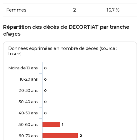
Femmes
2
16,7 %
Répartition des décès de DECORTIAT par tranche
d'âges
Données exprimées en nombre de décès (source :
Insee)
Moins de 10 ans
0
10-20 ans
0
20-30 ans
0
30-40 ans
0
40-50 ans
0
50-60 ans
1
60-70 ans
2