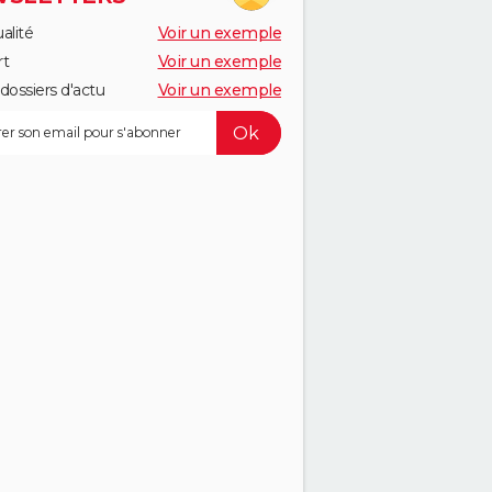
alité
Voir un exemple
rt
Voir un exemple
dossiers d'actu
Voir un exemple