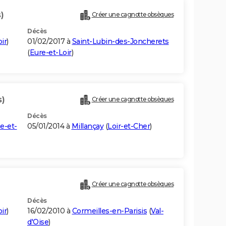
)
Créer une cagnotte obsèques
Décès
ir
)
01/02/2017 à
Saint-Lubin-des-Joncherets
(
Eure-et-Loir
)
s)
Créer une cagnotte obsèques
Décès
e-et-
05/01/2014 à
Millançay
(
Loir-et-Cher
)
Créer une cagnotte obsèques
Décès
ir
)
16/02/2010 à
Cormeilles-en-Parisis
(
Val-
d'Oise
)