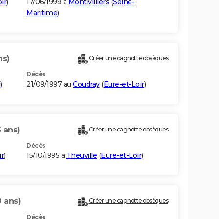
ir
)
17/06/1999 à
Montivilliers
(
Seine-
Maritime
)
ns)
Créer une cagnotte obsèques
Décès
r
)
21/09/1997 au
Coudray
(
Eure-et-Loir
)
5 ans)
Créer une cagnotte obsèques
Décès
ir
)
15/10/1995 à
Theuville
(
Eure-et-Loir
)
9 ans)
Créer une cagnotte obsèques
Décès