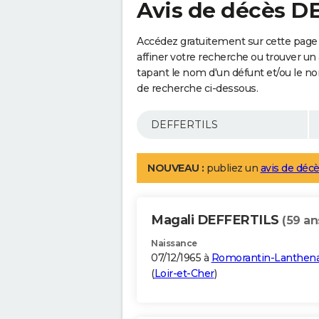
Avis de décès D
Accédez gratuitement sur cette page
affiner votre recherche ou trouver un
tapant le nom d'un défunt et/ou le 
de recherche ci-dessous.
NOUVEAU :
publiez un
avis de décè
Magali DEFFERTILS
(59 an
Naissance
07/12/1965 à
Romorantin-Lanthen
(
Loir-et-Cher
)