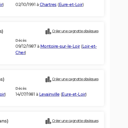
ir
)
02/10/1991 à
Chartres
(
Eure-et-Loir
)
s)
Créer une cagnotte obsèques
Décès
09/12/1987 à
Montoire-sur-le-Loir
(
Loir-et-
Cher
)
s)
Créer une cagnotte obsèques
Décès
oir
)
14/07/1981 à
Levainville
(
Eure-et-Loir
)
ans)
Créer une cagnotte obsèques