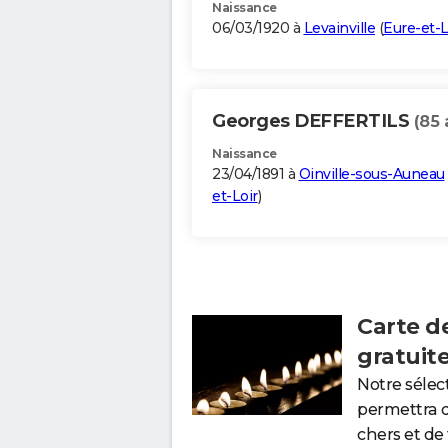
Naissance
06/03/1920 à
Levainville
(
Eure-et-L
Georges DEFFERTILS
(85 
Naissance
23/04/1891 à
Oinville-sous-Auneau
et-Loir
)
Carte d
gratuit
Notre sélec
permettra 
chers et de