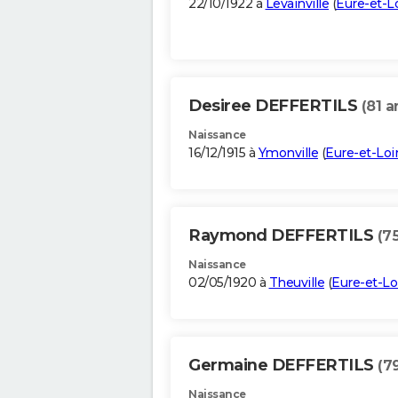
22/10/1922 à
Levainville
(
Eure-et-Lo
Desiree DEFFERTILS
(81 a
Naissance
16/12/1915 à
Ymonville
(
Eure-et-Loi
Raymond DEFFERTILS
(7
Naissance
02/05/1920 à
Theuville
(
Eure-et-Lo
Germaine DEFFERTILS
(7
Naissance