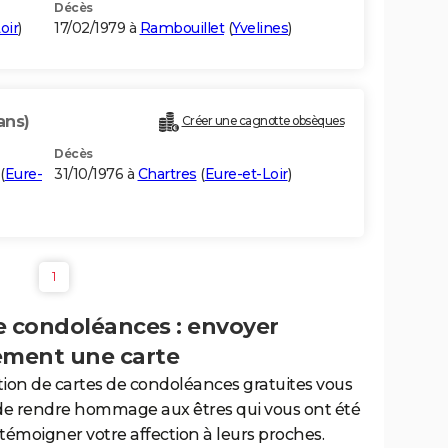
Décès
oir
)
17/02/1979 à
Rambouillet
(
Yvelines
)
ans)
Créer une cagnotte obsèques
Décès
(
Eure-
31/10/1976 à
Chartres
(
Eure-et-Loir
)
1
e condoléances : envoyer
ement une carte
tion de cartes de condoléances gratuites vous
de rendre hommage aux êtres qui vous ont été
 témoigner votre affection à leurs proches.