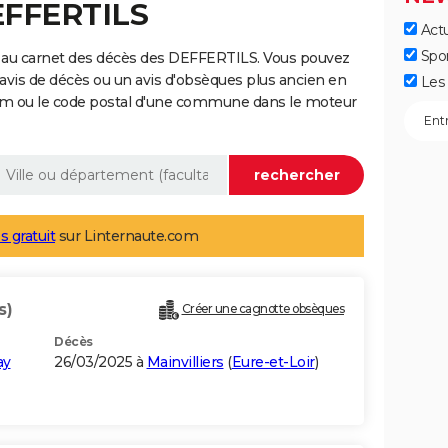
EFFERTILS
Actu
Spo
 au carnet des décès des DEFFERTILS. Vous pouvez
 avis de décès ou un avis d'obsèques plus ancien en
Les 
nom ou le code postal d'une commune dans le moteur
s gratuit
sur Linternaute.com
s)
Créer une cagnotte obsèques
Décès
ay
26/03/2025 à
Mainvilliers
(
Eure-et-Loir
)