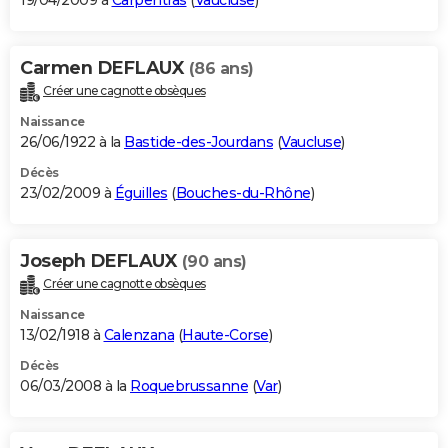
19/04/2009 à
Carpentras
(
Vaucluse
)
Carmen DEFLAUX
(86 ans)
Créer une cagnotte obsèques
Naissance
26/06/1922 à la
Bastide-des-Jourdans
(
Vaucluse
)
Décès
23/02/2009 à
Éguilles
(
Bouches-du-Rhône
)
Joseph DEFLAUX
(90 ans)
Créer une cagnotte obsèques
Naissance
13/02/1918 à
Calenzana
(
Haute-Corse
)
Décès
06/03/2008 à la
Roquebrussanne
(
Var
)