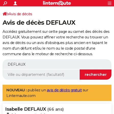
ACTUALITÉS
Connexion
S'inscrire
Avis de décès
Rechercher
Société
Education
Villes
Politique
Faits Divers
Monde
+
SPORT
Avis de décès DEFLAUX
Football
Cyclisme
Forum
Coupe du monde 2026
Tennis
Rugby
CULTURE
Accédez gratuitement sur cette page au carnet des décès des
TNT
Cinéma
Musique
Programme TV
Streaming
Sorties cinéma
+
DEFLAUX. Vous pouvez affiner votre recherche ou trouver un
FINANCE
avis de décès ou un avis d'obsèques plus ancien en tapant le
Impôts
Immobilier
Banque
Crédit
Retraite
Epargne
Risques naturels par ville
Assurance
AUTO
nom d'un défunt et/ou le nom ou le code postal d'une
commune dans le moteur de recherche ci-dessous.
Réserver un essai
Berlines
Forum auto
Essais
Citadines
SUV
+
HIGH-TECH
Meilleur smartphone
Ordinateurs
Guide high-tech
Mobiles
Internet
Jeux vidéo
+
BRICOLAGE
Aménagement intérieur
Cuisine
Jardinage
+
Forum
Extérieur
Salle de bains
Rangement
WEEK-END
Escapades
Expositions
Week-end nature
Guides de France
Patrimoine
Musées
+
LIFESTYLE
NOUVEAU :
publiez un
avis de décès gratuit
sur
Linternaute.com
Bien-être
Mode
+
Art de vivre
Loisirs
Modes de vie
SANTE
Isabelle DEFLAUX
Guide de la santé
Médicaments
+
Alimentation
Maladies
Sommeil
(66 ans)
VOYAGE