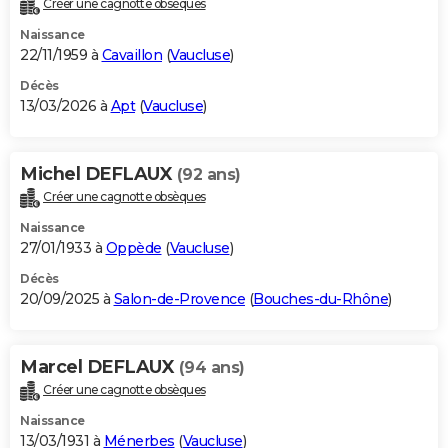
Créer une cagnotte obsèques
City break
Voyage de noces
Climat
Destinations
Voyage nature
Forum
+
PHOTO
Naissance
22/11/1959 à
Cavaillon
(
Vaucluse
)
GUIDES D'ACHAT
Décès
13/03/2026 à
Apt
(
Vaucluse
)
BONS PLANS
CARTE DE VOEUX
Michel DEFLAUX
(92 ans)
Carte Bonne année
Carte Pâques
Carte de Noël
Carte Saint-Valentin
Carte d'anniversaire
DICTIONNAIRE
Créer une cagnotte obsèques
Biographies
Expressions
Dictionnaire
Citations
Proverbes
PROGRAMME TV
Naissance
27/01/1933 à
Oppède
(
Vaucluse
)
COPAINS D'AVANT
Décès
20/09/2025 à
Salon-de-Provence
(
Bouches-du-Rhône
)
Se connecter
Collèges
Universités
Service militaire
S'inscrire
Lycées
Primaires
Entreprises
Avis de recherche
AVIS DE DÉCÈS
FORUM
Marcel DEFLAUX
(94 ans)
Lifestyle
Sport
Television
Cinema
Bricolage
Culture
Auto
Voyage
Créer une cagnotte obsèques
Naissance
13/03/1931 à
Ménerbes
(
Vaucluse
)