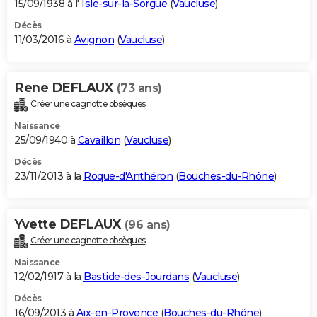
15/09/1938 à l'
Isle-sur-la-Sorgue
(
Vaucluse
)
Décès
11/03/2016 à
Avignon
(
Vaucluse
)
Rene DEFLAUX
(73 ans)
Créer une cagnotte obsèques
Naissance
25/09/1940 à
Cavaillon
(
Vaucluse
)
Décès
23/11/2013 à la
Roque-d'Anthéron
(
Bouches-du-Rhône
)
Yvette DEFLAUX
(96 ans)
Créer une cagnotte obsèques
Naissance
12/02/1917 à la
Bastide-des-Jourdans
(
Vaucluse
)
Décès
16/09/2013 à
Aix-en-Provence
(
Bouches-du-Rhône
)