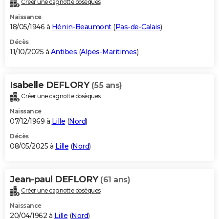
Créer une cagnotte obsèques
City break
Voyage de noces
Climat
Destinations
Voyage nature
Forum
+
PHOTO
Naissance
18/05/1946 à
Hénin-Beaumont
(
Pas-de-Calais
)
GUIDES D'ACHAT
Décès
11/10/2025 à
Antibes
(
Alpes-Maritimes
)
BONS PLANS
CARTE DE VOEUX
Isabelle DEFLORY
(55 ans)
Carte Bonne année
Carte Pâques
Carte de Noël
Carte Saint-Valentin
Carte d'anniversaire
DICTIONNAIRE
Créer une cagnotte obsèques
Biographies
Expressions
Dictionnaire
Citations
Proverbes
PROGRAMME TV
Naissance
07/12/1969 à
Lille
(
Nord
)
COPAINS D'AVANT
Décès
08/05/2025 à
Lille
(
Nord
)
Se connecter
Collèges
Universités
Service militaire
S'inscrire
Lycées
Primaires
Entreprises
Avis de recherche
AVIS DE DÉCÈS
FORUM
Jean-paul DEFLORY
(61 ans)
Lifestyle
Sport
Television
Cinema
Bricolage
Culture
Auto
Voyage
Créer une cagnotte obsèques
Naissance
20/04/1962 à
Lille
(
Nord
)