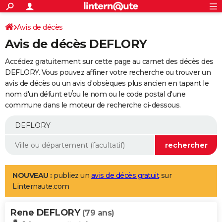
ACTUALITÉS
Connexion
S'inscrire
Avis de décès
Rechercher
Société
Education
Villes
Politique
Faits Divers
Monde
+
SPORT
Avis de décès DEFLORY
Football
Cyclisme
Forum
Coupe du monde 2026
Tennis
Rugby
CULTURE
Accédez gratuitement sur cette page au carnet des décès des
TNT
Cinéma
Musique
Programme TV
Streaming
Sorties cinéma
+
DEFLORY. Vous pouvez affiner votre recherche ou trouver un
FINANCE
avis de décès ou un avis d'obsèques plus ancien en tapant le
Impôts
Immobilier
Banque
Crédit
Retraite
Epargne
Risques naturels par ville
Assurance
AUTO
nom d'un défunt et/ou le nom ou le code postal d'une
commune dans le moteur de recherche ci-dessous.
Réserver un essai
Berlines
Forum auto
Essais
Citadines
SUV
+
HIGH-TECH
Meilleur smartphone
Ordinateurs
Guide high-tech
Mobiles
Internet
Jeux vidéo
+
BRICOLAGE
Aménagement intérieur
Cuisine
Jardinage
+
Forum
Extérieur
Salle de bains
Rangement
WEEK-END
Escapades
Expositions
Week-end nature
Guides de France
Patrimoine
Musées
+
LIFESTYLE
NOUVEAU :
publiez un
avis de décès gratuit
sur
Linternaute.com
Bien-être
Mode
+
Art de vivre
Loisirs
Modes de vie
SANTE
Rene DEFLORY
Guide de la santé
Médicaments
+
Alimentation
Maladies
Sommeil
(79 ans)
VOYAGE