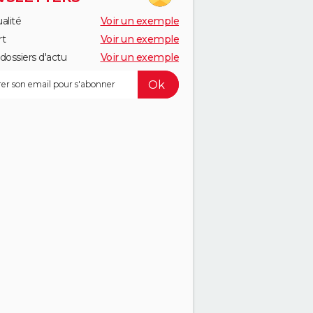
alité
Voir un exemple
rt
Voir un exemple
dossiers d'actu
Voir un exemple